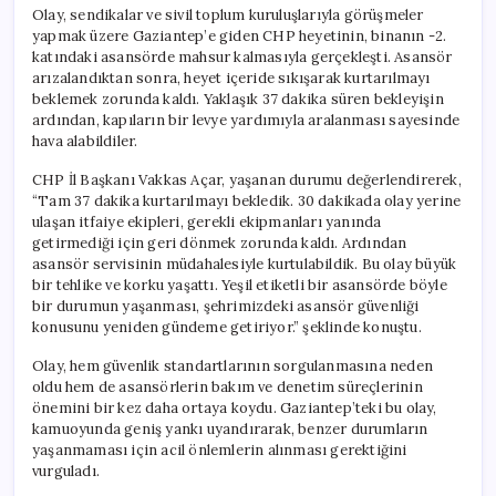
Olay, sendikalar ve sivil toplum kuruluşlarıyla görüşmeler
yapmak üzere Gaziantep’e giden CHP heyetinin, binanın -2.
katındaki asansörde mahsur kalmasıyla gerçekleşti. Asansör
arızalandıktan sonra, heyet içeride sıkışarak kurtarılmayı
beklemek zorunda kaldı. Yaklaşık 37 dakika süren bekleyişin
ardından, kapıların bir levye yardımıyla aralanması sayesinde
hava alabildiler.
CHP İl Başkanı Vakkas Açar, yaşanan durumu değerlendirerek,
“Tam 37 dakika kurtarılmayı bekledik. 30 dakikada olay yerine
ulaşan itfaiye ekipleri, gerekli ekipmanları yanında
getirmediği için geri dönmek zorunda kaldı. Ardından
asansör servisinin müdahalesiyle kurtulabildik. Bu olay büyük
bir tehlike ve korku yaşattı. Yeşil etiketli bir asansörde böyle
bir durumun yaşanması, şehrimizdeki asansör güvenliği
konusunu yeniden gündeme getiriyor.” şeklinde konuştu.
Olay, hem güvenlik standartlarının sorgulanmasına neden
oldu hem de asansörlerin bakım ve denetim süreçlerinin
önemini bir kez daha ortaya koydu. Gaziantep’teki bu olay,
kamuoyunda geniş yankı uyandırarak, benzer durumların
yaşanmaması için acil önlemlerin alınması gerektiğini
vurguladı.