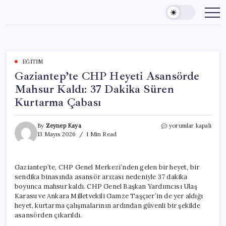
Skip
to
content
EĞITIM
Gaziantep’te CHP Heyeti Asansörde
Mahsur Kaldı: 37 Dakika Süren
Kurtarma Çabası
Gaziantep’te
By
Zeynep Kaya
yorumlar kapalı
CHP
13 Mayıs 2026
1 Min Read
Heyeti
Asansörde
Mahsur
Gaziantep’te, CHP Genel Merkezi’nden gelen bir heyet, bir
Kaldı:
sendika binasında asansör arızası nedeniyle 37 dakika
37
Dakika
boyunca mahsur kaldı. CHP Genel Başkan Yardımcısı Ulaş
Süren
Karasu ve Ankara Milletvekili Gamze Taşçıer’in de yer aldığı
Kurtarma
heyet, kurtarma çalışmalarının ardından güvenli bir şekilde
Çabası
asansörden çıkarıldı.
için