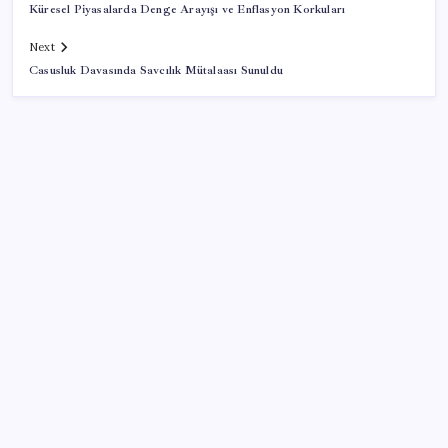
Küresel Piyasalarda Denge Arayışı ve Enflasyon Korkuları
Next
Casusluk Davasında Savcılık Mütalaası Sunuldu
SON YAZILAR
Hepiyi Sigorta, Anlık Hasar Ödeme Sistemi’ni Hayata
Geçirdi!
Gabar’da yeni rekor! Bakan Bayraktar: Üretimin,
istihdamın ve umudun adresi oldu
YENİ Partili Gezmiş’ten iktidara fındık eleştirisi: