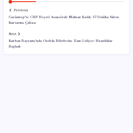
Previous
Gaziantep’te CHP Heyeti Asansörde Mahsur Kaldı: 37 Dakika Süren
Kurtarma Çabası
Next
Kurban Bayramı’nda Otobüs Biletlerine Zam Geliyor: Hazırlıklar
Başladı
SON YAZILAR
ABD, İran-Umman anlaşması sonrası ablukayı
kaldıracak