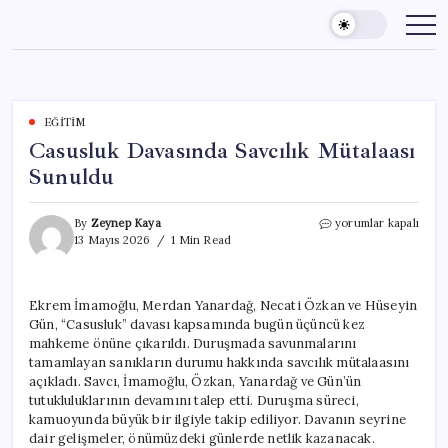
Skip
to
content
EĞITIM
Casusluk Davasında Savcılık Mütalaası
Sunuldu
Casusluk
By
Zeynep Kaya
yorumlar kapalı
Davasında
13 Mayıs 2026
1 Min Read
Savcılık
Mütalaası
Sunuldu
Ekrem İmamoğlu, Merdan Yanardağ, Necati Özkan ve Hüseyin
için
Gün, “Casusluk” davası kapsamında bugün üçüncü kez
mahkeme önüne çıkarıldı. Duruşmada savunmalarını
tamamlayan sanıkların durumu hakkında savcılık mütalaasını
açıkladı. Savcı, İmamoğlu, Özkan, Yanardağ ve Gün’ün
tutukluluklarının devamını talep etti. Duruşma süreci,
kamuoyunda büyük bir ilgiyle takip ediliyor. Davanın seyrine
dair gelişmeler, önümüzdeki günlerde netlik kazanacak.