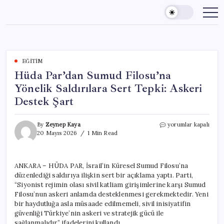
Skip
to
content
EĞITIM
Hüda Par’dan Sumud Filosu’na
Yönelik Saldırılara Sert Tepki: Askeri
Destek Şart
Hüda
By
Zeynep Kaya
yorumlar kapalı
Par’dan
20 Mayıs 2026
1 Min Read
Sumud
Filosu’na
Yönelik
ANKARA – HÜDA PAR, İsrail’in Küresel Sumud Filosu’na
Saldırılara
düzenlediği saldırıya ilişkin sert bir açıklama yaptı. Parti,
Sert
Tepki:
“Siyonist rejimin olası sivil katliam girişimlerine karşı Sumud
Askeri
Filosu’nun askeri anlamda desteklenmesi gerekmektedir. Yeni
Destek
bir haydutluğa asla müsaade edilmemeli, sivil inisiyatifin
Şart
güvenliği Türkiye’nin askeri ve stratejik gücü ile
için
sağlanmalıdır” ifadelerini kullandı.