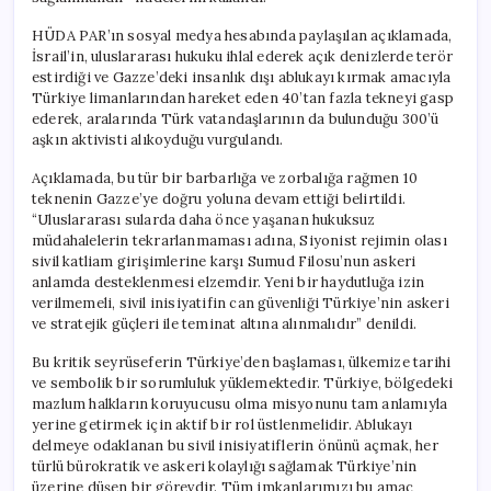
HÜDA PAR’ın sosyal medya hesabında paylaşılan açıklamada,
İsrail’in, uluslararası hukuku ihlal ederek açık denizlerde terör
estirdiği ve Gazze’deki insanlık dışı ablukayı kırmak amacıyla
Türkiye limanlarından hareket eden 40’tan fazla tekneyi gasp
ederek, aralarında Türk vatandaşlarının da bulunduğu 300’ü
aşkın aktivisti alıkoyduğu vurgulandı.
Açıklamada, bu tür bir barbarlığa ve zorbalığa rağmen 10
teknenin Gazze’ye doğru yoluna devam ettiği belirtildi.
“Uluslararası sularda daha önce yaşanan hukuksuz
müdahalelerin tekrarlanmaması adına, Siyonist rejimin olası
sivil katliam girişimlerine karşı Sumud Filosu’nun askeri
anlamda desteklenmesi elzemdir. Yeni bir haydutluğa izin
verilmemeli, sivil inisiyatifin can güvenliği Türkiye’nin askeri
ve stratejik güçleri ile teminat altına alınmalıdır” denildi.
Bu kritik seyrüseferin Türkiye’den başlaması, ülkemize tarihi
ve sembolik bir sorumluluk yüklemektedir. Türkiye, bölgedeki
mazlum halkların koruyucusu olma misyonunu tam anlamıyla
yerine getirmek için aktif bir rol üstlenmelidir. Ablukayı
delmeye odaklanan bu sivil inisiyatiflerin önünü açmak, her
türlü bürokratik ve askeri kolaylığı sağlamak Türkiye’nin
üzerine düşen bir görevdir. Tüm imkanlarımızı bu amaç