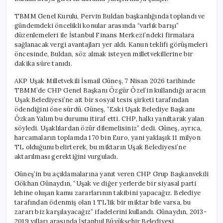
TBMM Genel Kurulu, Pervin Buldan başkanlığında toplandı ve
gündemdeki öncelikli konular arasında “varlık barışı”
düzenlemeleri ile İstanbul Finans Merkezi’ndeki firmalara
sağlanacak vergi avantajları yer aldı. Kanun teklifi görüşmeleri
öncesinde, Buldan, söz almak isteyen milletvekillerine bir
dakika süre tanıdı.
AKP Uşak Milletvekili İsmail Güneş, 7 Nisan 2026 tarihinde
TBMM’de CHP Genel Başkanı Özgür Özel’in kullandığı aracın
Uşak Belediyesi’ne ait bir sosyal tesis şirketi tarafından
ödendiğini öne sürdü. Güneş, “Eski Uşak Belediye Başkanı
Özkan Yalım bu durumu itiraf etti. CHP, halkı yanıltarak yalan
söyledi. Uşaklılardan özür dilemelisiniz” dedi. Güneş, ayrıca,
harcamaların toplamda 170 bin Euro, yani yaklaşık 11 milyon
TL olduğunu belirterek, bu miktarın Uşak Belediyesi’ne
aktarılması gerektiğini vurguladı.
Güneş’in bu açıklamalarına yanıt veren CHP Grup Başkanvekili
Gökhan Günaydın, “Uşak ve diğer yerlerde bir siyasal parti
lehine oluşan kamu zararlarının takibini yapacağız. Belediye
tarafından ödenmiş olan 1 TL’lik bir miktar bile varsa, bu
zararı biz karşılayacağız” ifadelerini kullandı. Günaydın, 2013-
2019 yılları arasında İstanbul Büyükşehir Belediyesi