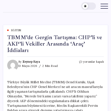
Skip
to
content
EĞITIM
TBMM’de Gergin Tartışma: CHP’li ve
AKP’li Vekiller Arasında ‘Araç’
İddiaları
TBMM’de
By
Zeynep Kaya
yorumlar kapalı
Gergin
13 Mayıs 2026
2 Min Read
Tartışma:
CHP’li
ve
Türkiye Büyük Millet Meclisi (TBMM) Genel Kurulu, Uşak
AKP’li
Belediyesi’nin CHP Genel Merkezi’ne ait aracın masraflarıyla
Vekiller
Arasında
ilgili yaşanan tartışmalarla çalkalandı. CHP’li Gökhan
‘Araç’
Günaydın, “Nerede bir kamu zararı varsa takibini yaparız”
İddiaları
diyerek AKP dönemindeki uygulamalara dikkat çekti.
için
Tartışmanın büyümesi üzerine, Meclis Başkanvekili Pervin
Buldan araya girerek durumu yatıştırmaya çalıştı.