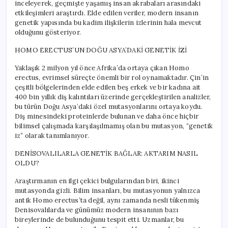
inceleyerek, geçmişte yaşamış insan akrabaları arasındaki
etkileşimleri araştırdı. Elde edilen veriler, modern insanın
genetik yapısında bu kadim ilişkilerin izlerinin hala mevcut
olduğunu gösteriyor.
HOMO ERECTUS’UN DOĞU ASYA’DAKİ GENETİK İZİ
Yaklaşık 2 milyon yıl önce Afrika’da ortaya çıkan Homo
erectus, evrimsel süreçte önemli bir rol oynamaktadır. Çin’in
çeşitli bölgelerinden elde edilen beş erkek ve bir kadına ait
400 bin yıllık diş kalıntıları üzerinde gerçekleştirilen analizler,
bu türün Doğu Asya’daki özel mutasyonlarını ortaya koydu.
Diş minesindeki proteinlerde bulunan ve daha önce hiçbir
bilimsel çalışmada karşılaşılmamış olan bu mutasyon, “genetik
iz” olarak tanımlanıyor.
DENİSOVALILARLA GENETİK BAĞLAR: AKTARIM NASIL
OLDU?
Araştırmanın en ilgi çekici bulgularından biri, ikinci
mutasyonda gizli. Bilim insanları, bu mutasyonun yalnızca
antik Homo erectus’ta değil, aynı zamanda nesli tükenmiş
Denisovalılarda ve günümüz modern insanının bazı
bireylerinde de bulunduğunu tespit etti. Uzmanlar, bu