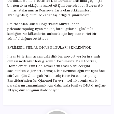
durumun Homo erectus ile Denisovalılar arasında geçmişte
bir gen akışı olduğuna işaret ettiğini öne sürüyor. Bu genetik
miras, atalarımızın Denisovalılarla olan etkileşimleri
aracılığıyla günümüze kadar taşındığı düşünülmekte.
Smithsonian Ulusal Doğa Tarihi Müzesi’nden
paleoantropolog Ryan McRae, bu bulguların “günümüz
kimliğimizin kökenlerini anlamak için heyecan verici bir
adım” olduğunu belirtiyor.
EVRİMSEL SIRLAR: DNA BULGULARI BEKLENİYOR
İnsan türlerinin arasındaki ilişkiler, mevcut verilerin sınırlı
olması nedeniyle hala gizemini korumakta. Bazı teoriler,
Homo erectus’un Denisovalıların atası olabileceğini
savunurken, diğerleri karmaşık bir evrimsel ağın varlığını öne
sürüyor. Çin Omurgalı Paleontolojisi ve Paleoantropoloji
Enstitüsü’nden Dr. Qiaomei Fu, evrimsel hikayenin eksik
parçalarını tamamlamak için daha fazla fosil ve DNA örneğine
ihtiyaç duyulduğunu ifade ediyor.