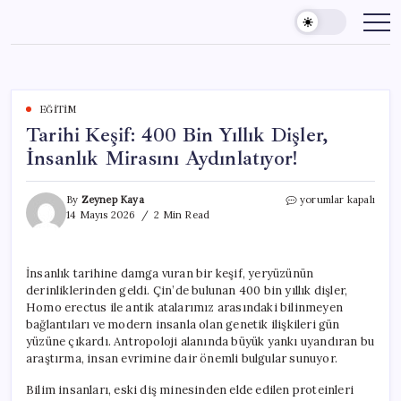
Skip
to
content
EĞITIM
Tarihi Keşif: 400 Bin Yıllık Dişler,
İnsanlık Mirasını Aydınlatıyor!
Tarihi
By
Zeynep Kaya
yorumlar kapalı
Keşif:
14 Mayıs 2026
2 Min Read
400
Bin
Yıllık
İnsanlık tarihine damga vuran bir keşif, yeryüzünün
Dişler,
derinliklerinden geldi. Çin’de bulunan 400 bin yıllık dişler,
İnsanlık
Mirasını
Homo erectus ile antik atalarımız arasındaki bilinmeyen
Aydınlatıyor!
bağlantıları ve modern insanla olan genetik ilişkileri gün
için
yüzüne çıkardı. Antropoloji alanında büyük yankı uyandıran bu
araştırma, insan evrimine dair önemli bulgular sunuyor.
Bilim insanları, eski diş minesinden elde edilen proteinleri