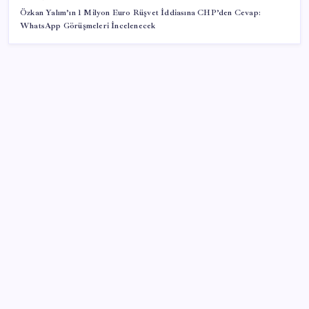
Özkan Yalım’ın 1 Milyon Euro Rüşvet İddiasına CHP’den Cevap:
WhatsApp Görüşmeleri İncelenecek
SON YAZILAR
ABD, İran-Umman anlaşması sonrası ablukayı
kaldıracak
Yapay zeka bu kez gerçek bir canlı üretti
İş Bankası’nda üst yönetim değişikliği
Copilot için radikal karar: Microsoft logoyu
değiştiriyor!