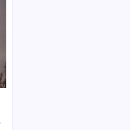
ABD, İran-Umman anlaşması sonrası
ablukayı kaldıracak
Yapay zeka bu kez gerçek bir canlı üretti
İş Bankası’nda üst yönetim değişikliği
Copilot için radikal karar: Microsoft logoyu
değiştiriyor!
Gökhan Günaydın: ‘Seçimden kaçmasınlar.
Sokağa çıksınlar, görelim onları’
iPhone 18 Pro Max ve iPhone Ultra Elimizde
Özgür Özel’den Le Monde’a çarpıcı yazı:
‘Bu sürecin kırılma noktası…’
Huawei Nova 16 SE 8500mAh Batarya ve
Uydu Bağlantısı ile Tanıtıldı
Faizsiz ev ve araba alımına kısıtlama
ı