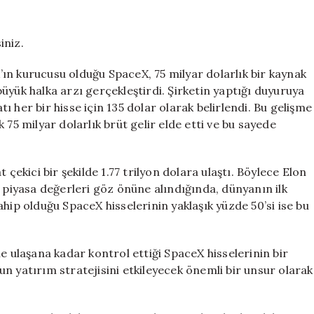
En
Büyük
Halka
iniz.
Arzıyla
Dolar
ın kurucusu olduğu SpaceX, 75 milyar dolarlık bir kaynak
Trilyoneri
üyük halka arzı gerçekleştirdi. Şirketin yaptığı duyuruya
Oldu
atı her bir hisse için 135 dolar olarak belirlendi. Bu gelişme
için
ık 75 milyar dolarlık brüt gelir elde etti ve bu sayede
 çekici bir şekilde 1.77 trilyon dolara ulaştı. Böylece Elon
n piyasa değerleri göz önüne alındığında, dünyanın ilk
hip olduğu SpaceX hisselerinin yaklaşık yüzde 50’si ise bu
e ulaşana kadar kontrol ettiği SpaceX hisselerinin bir
n yatırım stratejisini etkileyecek önemli bir unsur olarak