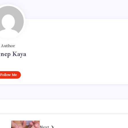
Author
ynep Kaya
Follow Me
Next