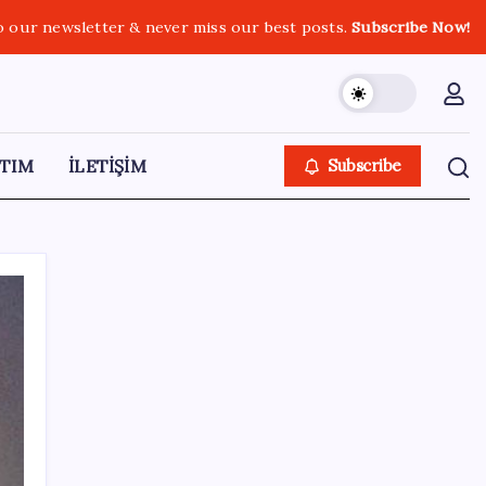
o our newsletter & never miss our best posts.
Subscribe Now!
TIM
İLETİŞİM
Subscribe
SON YAZILAR
Hanedanın görkemi müzayedede