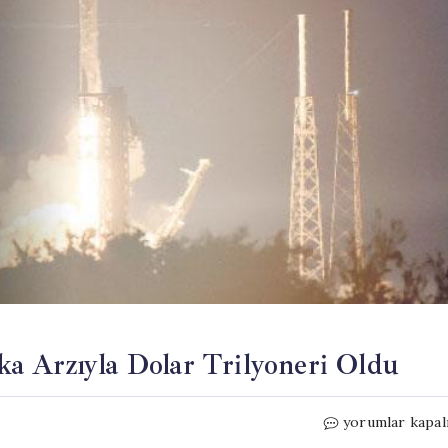
a Arzıyla Dolar Trilyoneri Oldu
SpaceX,
yorumlar kapal
Tarihin