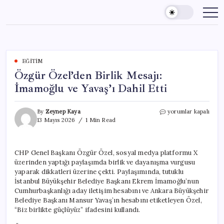
Skip
to
content
EĞITIM
Özgür Özel’den Birlik Mesajı:
İmamoğlu ve Yavaş’ı Dahil Etti
Özgür
By
Zeynep Kaya
yorumlar kapalı
Özel’den
13 Mayıs 2026
1 Min Read
Birlik
Mesajı:
İmamoğlu
CHP Genel Başkanı Özgür Özel, sosyal medya platformu X
ve
üzerinden yaptığı paylaşımda birlik ve dayanışma vurgusu
Yavaş’ı
Dahil
yaparak dikkatleri üzerine çekti. Paylaşımında, tutuklu
Etti
İstanbul Büyükşehir Belediye Başkanı Ekrem İmamoğlu’nun
için
Cumhurbaşkanlığı aday iletişim hesabını ve Ankara Büyükşehir
Belediye Başkanı Mansur Yavaş’ın hesabını etiketleyen Özel,
“Biz birlikte güçlüyüz” ifadesini kullandı.