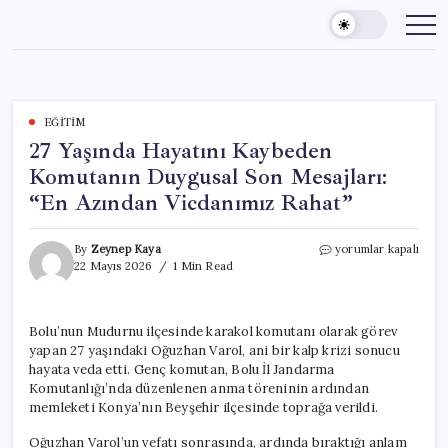
Skip
to
content
EĞITIM
27 Yaşında Hayatını Kaybeden
Komutanın Duygusal Son Mesajları:
“En Azından Vicdanımız Rahat”
27
By
Zeynep Kaya
yorumlar kapalı
Yaşında
22 Mayıs 2026
1 Min Read
Hayatını
Kaybeden
Komutanın
Bolu’nun Mudurnu ilçesinde karakol komutanı olarak görev
Duygusal
yapan 27 yaşındaki Oğuzhan Varol, ani bir kalp krizi sonucu
Son
Mesajları:
hayata veda etti. Genç komutan, Bolu İl Jandarma
“En
Komutanlığı’nda düzenlenen anma töreninin ardından
Azından
memleketi Konya’nın Beyşehir ilçesinde toprağa verildi.
Vicdanımız
Rahat”
Oğuzhan Varol’un vefatı sonrasında, ardında bıraktığı anlam