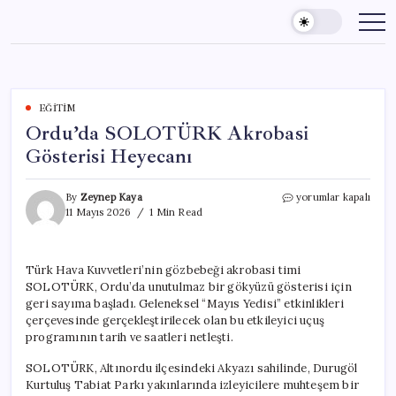
Skip
to
content
EĞITIM
Ordu’da SOLOTÜRK Akrobasi
Gösterisi Heyecanı
Ordu’da
By
Zeynep Kaya
yorumlar kapalı
SOLOTÜRK
11 Mayıs 2026
1 Min Read
Akrobasi
Gösterisi
Heyecanı
Türk Hava Kuvvetleri’nin gözbebeği akrobasi timi
için
SOLOTÜRK, Ordu’da unutulmaz bir gökyüzü gösterisi için
geri sayıma başladı. Geleneksel “Mayıs Yedisi” etkinlikleri
çerçevesinde gerçekleştirilecek olan bu etkileyici uçuş
programının tarih ve saatleri netleşti.
SOLOTÜRK, Altınordu ilçesindeki Akyazı sahilinde, Durugöl
Kurtuluş Tabiat Parkı yakınlarında izleyicilere muhteşem bir