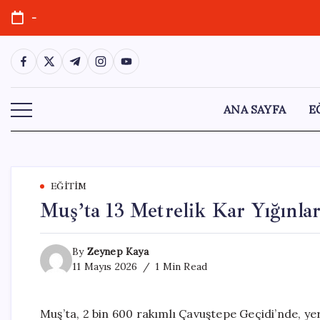
Skip
-
to
content
https://www.facebook.com/
https://twitter.com/
https://t.me/
https://www.instagram.com/
https://youtube.com/
ANA SAYFA
E
EĞITIM
Muş’ta 13 Metrelik Kar Yığınla
By
Zeynep Kaya
11 Mayıs 2026
1 Min Read
Muş’ta, 2 bin 600 rakımlı Çavuştepe Geçidi’nde, yer 