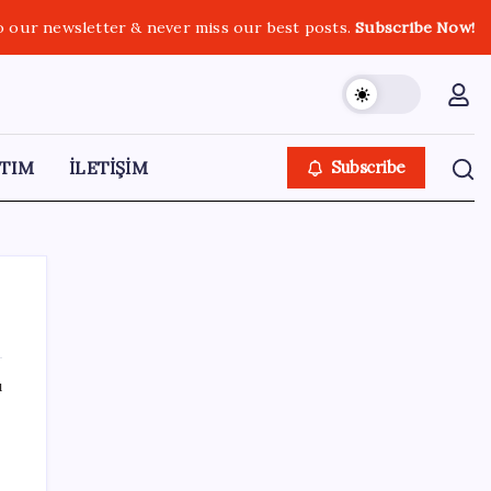
o our newsletter & never miss our best posts.
Subscribe Now!
TIM
İLETİŞİM
Subscribe
ı
SON YAZILAR
ASUS ProArt GeForce RTX 5090 Duyuruldu:
İşte Özellikleri