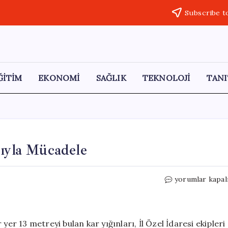
Subscribe t
ĞİTİM
EKONOMİ
SAĞLIK
TEKNOLOJİ
TANI
rıyla Mücadele
Muş’ta
yorumlar kapal
13
Metrelik
Kar
Yığınlarıyla
yer 13 metreyi bulan kar yığınları, İl Özel İdaresi ekipleri