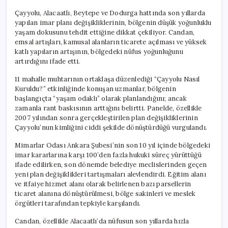
Çayyolu, Alacaatlı, Beytepe ve Dodurga hattında son yıllarda
yapılan imar planı değişikliklerinin, bölgenin düşük yoğunluklu
yaşam dokusunu tehdit ettiğine dikkat çekiliyor. Candan,
emsal artışları, kamusal alanların ticarete açılması ve yüksek
katlı yapıların artışının, bölgedeki nüfus yoğunluğunu
artırdığını ifade etti.
11 mahalle muhtarının ortaklaşa düzenlediği “Çayyolu Nasıl
Kuruldu?” etkinliğinde konuşan uzmanlar, bölgenin
başlangıçta “yaşam odaklı” olarak planlandığını; ancak
zamanla rant baskısının arttığını belirtti. Panelde, özellikle
2007 yılından sonra gerçekleştirilen plan değişikliklerinin
Çayyolu’nun kimliğini ciddi şekilde dönüştürdüğü vurgulandı.
Mimarlar Odası Ankara Şubesi’nin son 10 yıl içinde bölgedeki
imar kararlarına karşı 100’den fazla hukuki süreç yürüttüğü
ifade edilirken, son dönemde belediye meclislerinden geçen
yeni plan değişiklikleri tartışmaları alevlendirdi. Eğitim alanı
ve itfaiye hizmet alanı olarak belirlenen bazı parsellerin
ticaret alanına dönüştürülmesi, bölge sakinleri ve meslek
örgütleri tarafından tepkiyle karşılandı.
Candan, özellikle Alacaatlı’da nüfusun son yıllarda hızla