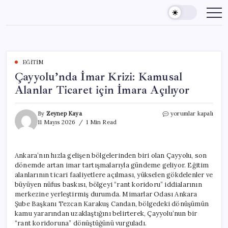
Skip
to
content
EĞITIM
Çayyolu’nda İmar Krizi: Kamusal
Alanlar Ticaret için İmara Açılıyor
Çayyolu’nda
By
Zeynep Kaya
yorumlar kapalı
İmar
11 Mayıs 2026
1 Min Read
Krizi:
Kamusal
Alanlar
Ankara’nın hızla gelişen bölgelerinden biri olan Çayyolu, son
Ticaret
dönemde artan imar tartışmalarıyla gündeme geliyor. Eğitim
için
İmara
alanlarının ticari faaliyetlere açılması, yükselen gökdelenler ve
Açılıyor
büyüyen nüfus baskısı, bölgeyi “rant koridoru” iddialarının
için
merkezine yerleştirmiş durumda. Mimarlar Odası Ankara
Şube Başkanı Tezcan Karakuş Candan, bölgedeki dönüşümün
kamu yararından uzaklaştığını belirterek, Çayyolu’nun bir
“rant koridoruna” dönüştüğünü vurguladı.