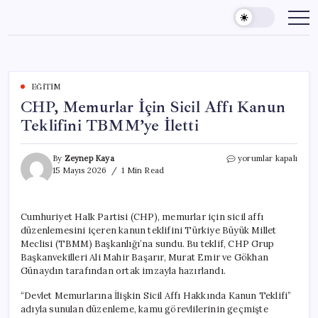
Skip
to
content
EĞITIM
CHP, Memurlar İçin Sicil Affı Kanun
Teklifini TBMM’ye İletti
CHP,
By
Zeynep Kaya
yorumlar kapalı
Memurlar
15 Mayıs 2026
1 Min Read
İçin
Sicil
Affı
Cumhuriyet Halk Partisi (CHP), memurlar için sicil affı
Kanun
düzenlemesini içeren kanun teklifini Türkiye Büyük Millet
Teklifini
TBMM’ye
Meclisi (TBMM) Başkanlığı’na sundu. Bu teklif, CHP Grup
İletti
Başkanvekilleri Ali Mahir Başarır, Murat Emir ve Gökhan
için
Günaydın tarafından ortak imzayla hazırlandı.
“Devlet Memurlarına İlişkin Sicil Affı Hakkında Kanun Teklifi”
adıyla sunulan düzenleme, kamu görevlilerinin geçmişte