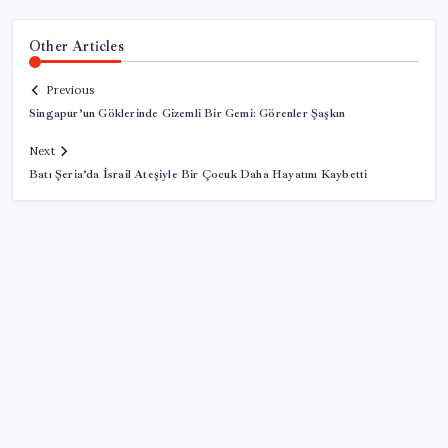
Other Articles
Previous
Singapur’un Göklerinde Gizemli Bir Gemi: Görenler Şaşkın
Next
Batı Şeria’da İsrail Ateşiyle Bir Çocuk Daha Hayatını Kaybetti
SON YAZILAR
ASUS ProArt GeForce RTX 5090 Duyuruldu: İşte