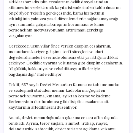
aldıkları bazı disiplin cezalarının özlük dosyalarından
silinmesini ve elektronik kayıt sistemlerinden kaldırılmasını
öngörüyor. Teklifin gerekçesinde, kamu hizmetinin
etkinliğinin yalnızca yasal düzenlemelerle sağlanamayacağı,
aynı zamanda çalışma barışının korunması ve kamu
personelinin motivasyonunun artırılması gerektiği
vurgulanıyor.
Gerekçede, uzun yıllar önce verilen disiplin cezalarının,
memurların kariyer gelişimi, terfi süreçleri ve idari
değerlendirmeleri üzerinde olumsuz etki yarattığına dikkat
çekiliyor. Özellikle uyarma ve kınama gibi disiplin cezalarının,
“ölçülülük, hakkaniyet ve rehabilitasyon ilkeleriyle
bağdaşmadığı” ifade ediliyor.
Teklif, 657 sayılı Devlet Memurları Kanunu’na tabi memurlar
ve sözleşmeli statüden memur kadrolarına geçirilen
personelin; uyarma, kınama, aylıktan kesme ve kademe
ilerlemesinin durdurulması gibi disiplin cezalarına ait
kayıtlarının affedilmesini düzenliyor.
Ancak, devlet memurluğundan çıkarma cezası affın dışında
bırakıldı. Ayrıca, terör suçları, zimmet, irtikap, rüşvet,
dolandırıcılık, sahtecilik, devlet sırlarını açıklama ve kamu