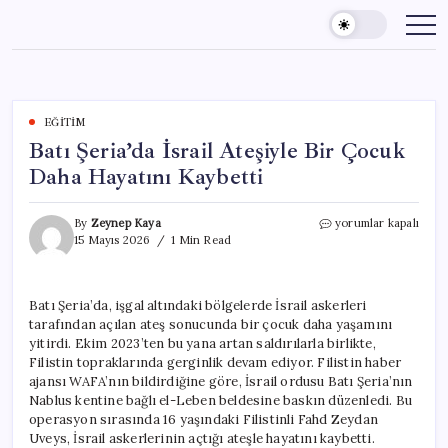
Skip
to
content
EĞITIM
Batı Şeria’da İsrail Ateşiyle Bir Çocuk
Daha Hayatını Kaybetti
Batı
By
Zeynep Kaya
yorumlar kapalı
Şeria’da
15 Mayıs 2026
1 Min Read
İsrail
Ateşiyle
Bir
Batı Şeria’da, işgal altındaki bölgelerde İsrail askerleri
Çocuk
tarafından açılan ateş sonucunda bir çocuk daha yaşamını
Daha
Hayatını
yitirdi. Ekim 2023’ten bu yana artan saldırılarla birlikte,
Kaybetti
Filistin topraklarında gerginlik devam ediyor. Filistin haber
için
ajansı WAFA’nın bildirdiğine göre, İsrail ordusu Batı Şeria’nın
Nablus kentine bağlı el-Leben beldesine baskın düzenledi. Bu
operasyon sırasında 16 yaşındaki Filistinli Fahd Zeydan
Uveys, İsrail askerlerinin açtığı ateşle hayatını kaybetti.