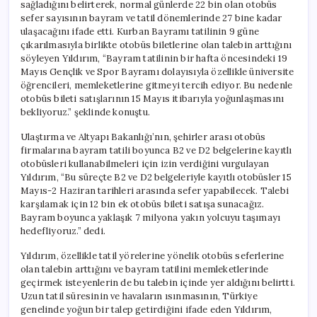
sağladığını belirterek, normal günlerde 22 bin olan otobüs
sefer sayısının bayram ve tatil dönemlerinde 27 bine kadar
ulaşacağını ifade etti. Kurban Bayramı tatilinin 9 güne
çıkarılmasıyla birlikte otobüs biletlerine olan talebin arttığını
söyleyen Yıldırım, “Bayram tatilinin bir hafta öncesindeki 19
Mayıs Gençlik ve Spor Bayramı dolayısıyla özellikle üniversite
öğrencileri, memleketlerine gitmeyi tercih ediyor. Bu nedenle
otobüs bileti satışlarının 15 Mayıs itibarıyla yoğunlaşmasını
bekliyoruz.” şeklinde konuştu.
Ulaştırma ve Altyapı Bakanlığı’nın, şehirler arası otobüs
firmalarına bayram tatili boyunca B2 ve D2 belgelerine kayıtlı
otobüsleri kullanabilmeleri için izin verdiğini vurgulayan
Yıldırım, “Bu süreçte B2 ve D2 belgeleriyle kayıtlı otobüsler 15
Mayıs-2 Haziran tarihleri arasında sefer yapabilecek. Talebi
karşılamak için 12 bin ek otobüs bileti satışa sunacağız.
Bayram boyunca yaklaşık 7 milyona yakın yolcuyu taşımayı
hedefliyoruz.” dedi.
Yıldırım, özellikle tatil yörelerine yönelik otobüs seferlerine
olan talebin arttığını ve bayram tatilini memleketlerinde
geçirmek isteyenlerin de bu talebin içinde yer aldığını belirtti.
Uzun tatil süresinin ve havaların ısınmasının, Türkiye
genelinde yoğun bir talep getirdiğini ifade eden Yıldırım,