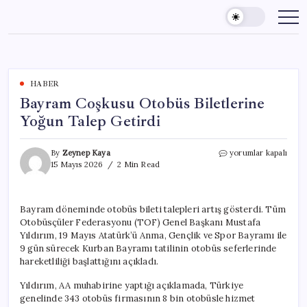
Skip
to
content
HABER
Bayram Coşkusu Otobüs Biletlerine
Yoğun Talep Getirdi
Bayram
By
Zeynep Kaya
yorumlar kapalı
Coşkusu
15 Mayıs 2026
2 Min Read
Otobüs
Biletlerine
Yoğun
Bayram döneminde otobüs bileti talepleri artış gösterdi. Tüm
Talep
Otobüsçüler Federasyonu (TOF) Genel Başkanı Mustafa
Getirdi
için
Yıldırım, 19 Mayıs Atatürk’ü Anma, Gençlik ve Spor Bayramı ile
9 gün sürecek Kurban Bayramı tatilinin otobüs seferlerinde
hareketliliği başlattığını açıkladı.
Yıldırım, AA muhabirine yaptığı açıklamada, Türkiye
genelinde 343 otobüs firmasının 8 bin otobüsle hizmet