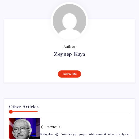
Author
Zeynep Kaya
Follow Me
Other Articles
Previous
Kılıçdaroğlu’nun kayıp poşet iddiasını iktidar medyası