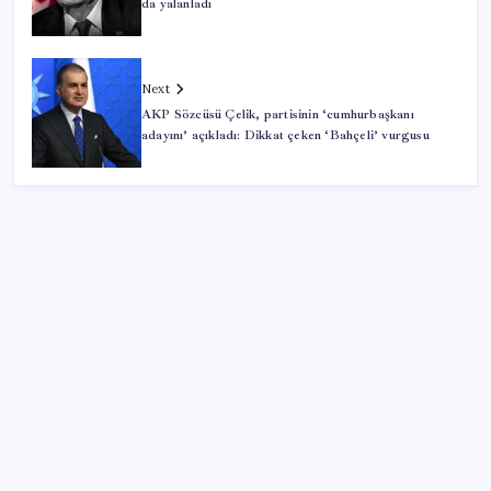
da yalanladı
Next
AKP Sözcüsü Çelik, partisinin ‘cumhurbaşkanı
adayını’ açıkladı: Dikkat çeken ‘Bahçeli’ vurgusu
SON YAZILAR
iPhone 18 Pro Max ve iPhone Ultra Elimizde
Özgür Özel’den Le Monde’a çarpıcı yazı: ‘Bu sürecin