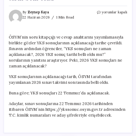
YKS
By
Zeynep Kaya
yorumlar kapalı
sonuçları
22 Haziran 2026
1 Min Read
ne
zaman
açıklanacak?
ÖSYM’nin soru kitapçığı ve cevap anahtarını yayımlamasıyla
2026
birlikte gözler YKS sonuçlarının açıklanacağı tarihe çevrildi.
YKS
(TYT-
Sınavın ardından öğrenciler, “YKS sonuçları ne zaman
AYT)
açıklanacak?, 2026 YKS sonuç tarihi belli oldu mu?”
sonuçları
sorularının yanıtını araştırıyor. Peki, 2026 YKS sonuçları ne
için
zaman açıklanacak?
tarih
belli
YKS sonuçlarının açıklanacağı tarih, ÖSYM tarafından
oldu
yayımlanan 2026 sınav takvimi sonrasında belli oldu.
için
Buna göre; YKS sonuçları 22 Temmuz’da açıklanacak.
Adaylar, sınav sonuçlarına 22 Temmuz 2026 tarihinden
itibaren ÖSYM’nin https://ykssonuc.osym.gov.tr adresinden
T.C. kimlik numaraları ve aday şifreleriyle erişebilecek.