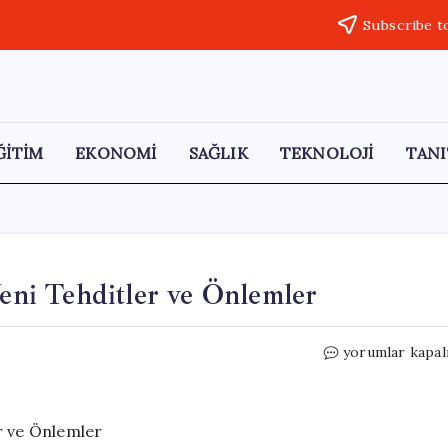
Subscribe t
ĞİTİM
EKONOMİ
SAĞLIK
TEKNOLOJİ
TANI
Yeni Tehditler ve Önlemler
Yapay
yorumlar kapal
Zeka
ile
Dolandırıcılık:
Yeni