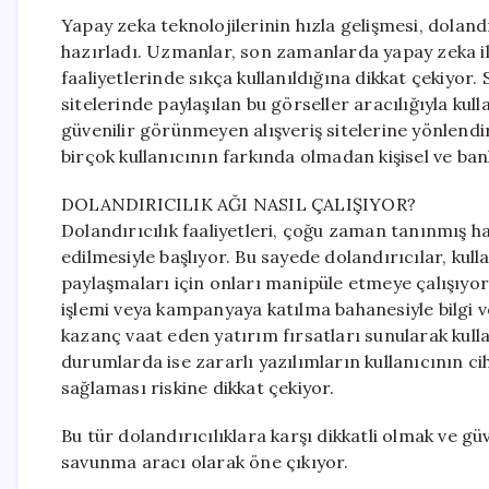
Yapay zeka teknolojilerinin hızla gelişmesi, dolan
hazırladı. Uzmanlar, son zamanlarda yapay zeka ile
faaliyetlerinde sıkça kullanıldığına dikkat çekiyor
sitelerinde paylaşılan bu görseller aracılığıyla kull
güvenilir görünmeyen alışveriş sitelerine yönlendiri
birçok kullanıcının farkında olmadan kişisel ve ban
DOLANDIRICILIK AĞI NASIL ÇALIŞIYOR?
Dolandırıcılık faaliyetleri, çoğu zaman tanınmış ha
edilmesiyle başlıyor. Bu sayede dolandırıcılar, kulla
paylaşmaları için onları manipüle etmeye çalışıyor
işlemi veya kampanyaya katılma bahanesiyle bilgi v
kazanç vaat eden yatırım fırsatları sunularak kulla
durumlarda ise zararlı yazılımların kullanıcının ci
sağlaması riskine dikkat çekiyor.
Bu tür dolandırıcılıklara karşı dikkatli olmak ve gü
savunma aracı olarak öne çıkıyor.