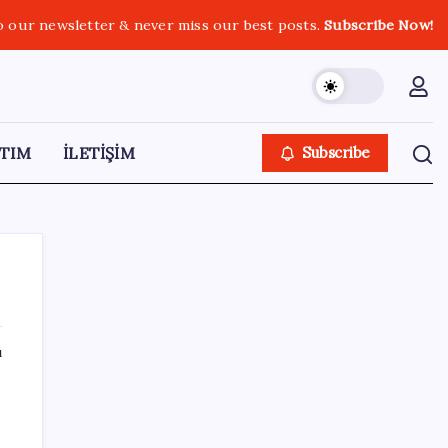
o our newsletter & never miss our best posts.
Subscribe Now!
TIM
İLETİŞİM
Subscribe
ı
SON YAZILAR
Hepiyi Sigorta, Anlık Hasar Ödeme
Sistemi’ni Hayata Geçirdi!