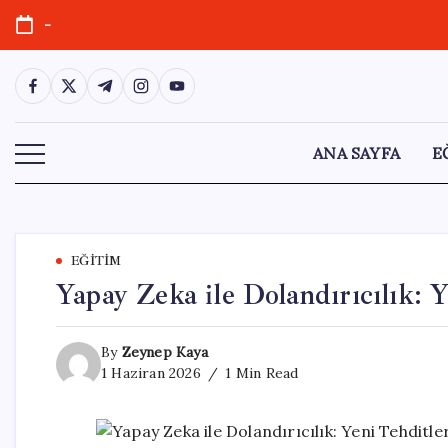
Skip
-
to
content
https://www.facebook.com/
https://twitter.com/
https://t.me/
https://www.instagram.com/
https://youtube.com/
ANA SAYFA
E
EĞITIM
Yapay Zeka ile Dolandırıcılık: 
By
Zeynep Kaya
1 Haziran 2026
1 Min Read