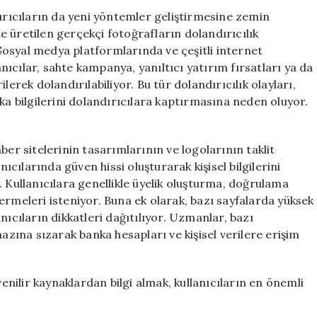
Tehditler
dırıcıların da yeni yöntemler geliştirmesine zemin
ve
 üretilen gerçekçi fotoğrafların dolandırıcılık
Önlemler
. Sosyal medya platformlarında ve çeşitli internet
için
anıcılar, sahte kampanya, yanıltıcı yatırım fırsatları ya da
lerek dolandırılabiliyor. Bu tür dolandırıcılık olayları,
ka bilgilerini dolandırıcılara kaptırmasına neden oluyor.
ber sitelerinin tasarımlarının ve logolarının taklit
nıcılarında güven hissi oluşturarak kişisel bilgilerini
. Kullanıcılara genellikle üyelik oluşturma, doğrulama
ermeleri isteniyor. Buna ek olarak, bazı sayfalarda yüksek
nıcıların dikkatleri dağıtılıyor. Uzmanlar, bazı
hazına sızarak banka hesapları ve kişisel verilere erişim
venilir kaynaklardan bilgi almak, kullanıcıların en önemli