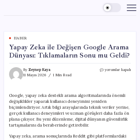
Skip
to
content
HABER
Yapay Zeka ile Değişen Google Arama
Dünyası: Tıklamaların Sonu mu Geldi?
Yapay
By
Zeynep Kaya
yorumlar kapalı
Zeka
11 Mayıs 2026
1 Min Read
ile
Değişen
Google
Google, yapay zeka destekli arama algoritmalarında önemli
Arama
değişiklikler yaparak kullanıcı deneyimini yeniden
Dünyası:
Tıklamaların
biçimlendiriyor. Artık bilgi arayışlarında teknik veriler yerine,
Sonu
gerçek kullanıcı deneyimleri ve uzman görüşleri daha fazla ön
mu
plana çıkıyor. Bu yeni düzenleme, dijital dünyanın güvenilirlik
Geldi?
tartışmalarını da beraberinde getirebilir.
için
Yapay zeka, arama sonuçlarında Reddit gibi platformlardaki