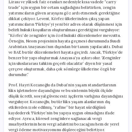
Lirası ve yüksek faiz oranları nedeniyle kısa vadede “carry
trade” için uygun bir ortam sağladığını belirtirken, zengin
yatırımcıların güven arayışını göz ardı etmemek gerektiğine
dikkat çekiyor. Levent, Körfez ülkelerinden çıkış yapan
yatırımcıların Türkiye’yi yeni bir adres olarak düşünmesi için
belirli hukuki koşulların oluşturulması gerektiğini vurguluyor:
“Körfez’de zenginler için özel hukuki düzenlemeler mevcuttu.
Örneğin, Neom projesinin hayata geçmesi durumunda Suudi
Arabistan Anayasası’nın dışından bir tanım yapılacaktı. Dubai
ve BAE bu tür düzenlemeleri hayata geçirdi. Ancak, Türkiye’de
benzer bir yapı oluşturmak Anayasa’ya aykırı olur. ‘Zenginler
için uluslararası tahkim geçerli olacaktır’ diyen bir yasal
çerçeve oluşturmak, daha çok sömürge ülkelerine özgü bir
durumdur.”
Prof. Hayri Kozanoğlu da Dubai’nin yaşam standartlarının
lüks işletmelere dayandığını ve bu sistemin büyük ölçüde
düşük ücretli, sosyal güvencesiz işçilerin varlığına dayandığını
vurguluyor. Kozanoğlu, bu tür lüks yaşam alanlarının dış
etkilerden izole edilmiş, “rafine” bir hayat sürdüğünü
kaydederek Türkiye’nin bu yapıya uygun olmadığını ifade
ediyor. Ayrıca, küresel zenginlere sağlanacak vergi
muafiyetlerinin hem vergi adaletini bozacağını hem de yerel
vergi ödeme motivasyonunu düşüreceğini belirtiyor.