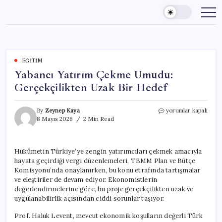
Skip
to
content
EĞITIM
Yabancı Yatırım Çekme Umudu:
Gerçekçilikten Uzak Bir Hedef
Yabancı
By
Zeynep Kaya
yorumlar kapalı
Yatırım
8 Mayıs 2026
2 Min Read
Çekme
Umudu:
Gerçekçilikten
Hükümetin Türkiye’ye zengin yatırımcıları çekmek amacıyla
Uzak
hayata geçirdiği vergi düzenlemeleri, TBMM Plan ve Bütçe
Bir
Hedef
Komisyonu’nda onaylanırken, bu konu etrafında tartışmalar
için
ve eleştiriler de devam ediyor. Ekonomistlerin
değerlendirmelerine göre, bu proje gerçekçilikten uzak ve
uygulanabilirlik açısından ciddi sorunlar taşıyor.
Prof. Haluk Levent, mevcut ekonomik koşulların değerli Türk