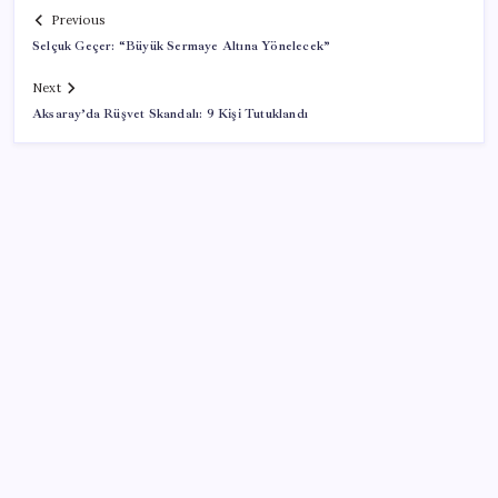
Previous
Selçuk Geçer: “Büyük Sermaye Altına Yönelecek”
Next
Aksaray’da Rüşvet Skandalı: 9 Kişi Tutuklandı
SON YAZILAR
ASUS ProArt GeForce RTX 5090 Duyuruldu: İşte
Özellikleri
Hepiyi Sigorta, Anlık Hasar Ödeme Sistemi’ni Hayata
Geçirdi!