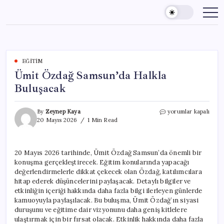
Skip
to
content
EĞITIM
Ümit Özdağ Samsun’da Halkla
Buluşacak
Ümit
By
Zeynep Kaya
yorumlar kapalı
Özdağ
20 Mayıs 2026
1 Min Read
Samsun’da
Halkla
Buluşacak
20 Mayıs 2026 tarihinde, Ümit Özdağ Samsun’da önemli bir
için
konuşma gerçekleştirecek. Eğitim konularında yapacağı
değerlendirmelerle dikkat çekecek olan Özdağ, katılımcılara
hitap ederek düşüncelerini paylaşacak. Detaylı bilgiler ve
etkinliğin içeriği hakkında daha fazla bilgi ilerleyen günlerde
kamuoyuyla paylaşılacak. Bu buluşma, Ümit Özdağ’ın siyasi
duruşunu ve eğitime dair vizyonunu daha geniş kitlelere
ulaştırmak için bir fırsat olacak. Etkinlik hakkında daha fazla