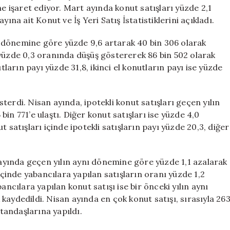
Zirveye
ne işaret ediyor. Mart ayında konut satışları yüzde 2,1
Ulaştı
ına ait Konut ve İş Yeri Satış İstatistiklerini açıkladı.
için
ynı dönemine göre yüzde 9,6 artarak 40 bin 306 olarak
se yüzde 0,3 oranında düşüş göstererek 86 bin 502 olarak
tların payı yüzde 31,8, ikinci el konutların payı ise yüzde
österdi. Nisan ayında, ipotekli konut satışları geçen yılın
in 771’e ulaştı. Diğer konut satışları ise yüzde 4,0
 satışları içinde ipotekli satışların payı yüzde 20,3, diğer
n ayında geçen yılın aynı dönemine göre yüzde 1,1 azalarak
içinde yabancılara yapılan satışların oranı yüzde 1,2
ılara yapılan konut satışı ise bir önceki yılın aynı
kaydedildi. Nisan ayında en çok konut satışı, sırasıyla 26
atandaşlarına yapıldı.