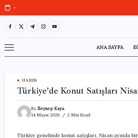
Skip
-
to
content
https://www.facebook.com/
https://twitter.com/
https://t.me/
https://www.instagram.com/
https://youtube.com/
ANA SAYFA
E
HABER
Türkiye’de Konut Satışları Nisa
By
Zeynep Kaya
14 Mayıs 2026
2 Min Read
Türkiye genelinde konut satışları, Nisan ayında bi