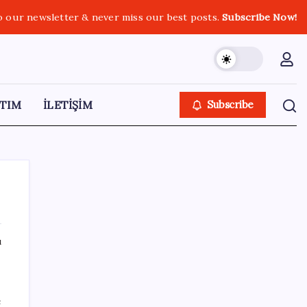
o our newsletter & never miss our best posts.
Subscribe Now!
TIM
İLETİŞİM
Subscribe
ı
SON YAZILAR
ABD, İran-Umman anlaşması sonrası
e
ablukayı kaldıracak