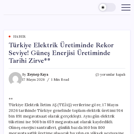
Skip
to
content
HABER
Türkiye Elektrik Üretiminde Rekor
Seviye! Güneş Enerjisi Üretiminde
Tarihi Zirve**
Türkiye
By
Zeynep Kaya
yorumlar kapalı
Elektrik
17 Mayıs 2026
1 Min Read
Üretiminde
Rekor
Seviye!
**
Güneş
Türkiye Elektrik İletim AŞ (TEİAŞ) verilerine göre, 17 Mayıs
Enerjisi
Üretiminde
2026 tarihinde Türkiye genelinde toplam elektrik üretimi 914
Tarihi
bin 891 megavatsaat olarak gerçekleşti. Aynı gün elektrik
Zirve**
tüketimi ise 908 bin 659 megavatsaat olarak kaydedildi.
için
Güneş enerjisi santralleri, günlük bazda 160 bin 800
megavatsaatlik üretime ulaşarak bu yılın en yüksek seviyesine