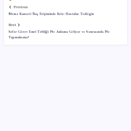
Previous
Meme Kanseri İlaç Erişiminde Kriz: Hastalar Tedirgin
Next
Sefer Görev Emri Tebliği: Ne Anlama Geliyor ve Sonrasında Ne
Yapmalısınız?
SON YAZILAR
ABD, İran-Umman anlaşması sonrası ablukayı
kaldıracak
Yapay zeka bu kez gerçek bir canlı üretti