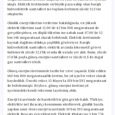
ulaştı. Elektrik üretiminde en büyük paya sahip olan barajlı
hidroelektrik santralleri ise toplam üretimin yüzde 32,1’ini
oluşturdu.
Günlük enerji tüketim verilerine bakıldığında, en yüksek
elektrik tüketimi saat 12.00’de 42 bin 508 megavatsaat ile
gerçekleşirken, en düşük tüketim ise sabah saat 07.00’de 32
bin 148 megavatsaat olarak belirlendi. Elektrik üretiminde
kaynak dağılımı oldukça çeşitlilik gösteriyor. Barajlı
hidroelektrik santralleri, elektrik arzında lokomotif görevi
üstlenerek yüzde 32,1’lik oranla ilk sırada yer aldı. Bunu, yüzde
17,6’lık payla güneş enerjisi santralleri ve yüzde 11,5 ile doğal
gaz santralleri izledi.
Güneş enerjisi üretiminde tarihi bir zirve yaşandı. Elde edilen
160 bin 800 megavatsaatlik üretim, bu yıl için bir rekor olarak
kaydedildi. Önceki rekor, 13 Mayıs’ta 159 bin 592 megavatsaat
ile belirlenmişti. Böylece, güneş enerjisi üretimi yıl
içerisindeki kendi rekorunu tazelemiş oldu.
Enerji ticaretinde de hareketli bir gün geride kaldı. Türkiye,
elektrikte net ihracatçı konumunu sürdürerek, günlük bazda
yapılan sınır ötesi enerji ticaretinde 10 bin 393 megavatsaat
elektrik ihracatı gerçekleştirdi. Elektrik ithalatı ise 3 bin 776