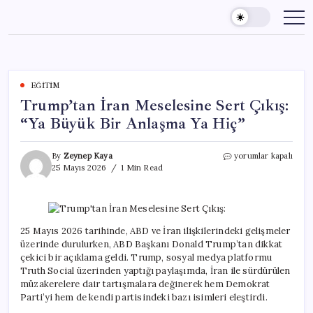
Skip
to
content
EĞITIM
Trump’tan İran Meselesine Sert Çıkış:
“Ya Büyük Bir Anlaşma Ya Hiç”
Trump’tan
By
Zeynep Kaya
yorumlar kapalı
İran
25 Mayıs 2026
1 Min Read
Meselesine
Sert
Çıkış:
“Ya
Büyük
25 Mayıs 2026 tarihinde, ABD ve İran ilişkilerindeki gelişmeler
Bir
üzerinde durulurken, ABD Başkanı Donald Trump’tan dikkat
Anlaşma
çekici bir açıklama geldi. Trump, sosyal medya platformu
Ya
Truth Social üzerinden yaptığı paylaşımda, İran ile sürdürülen
Hiç”
müzakerelere dair tartışmalara değinerek hem Demokrat
için
Parti’yi hem de kendi partisindeki bazı isimleri eleştirdi.