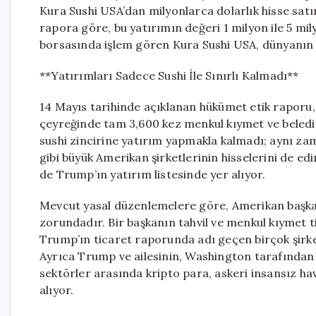
Kura Sushi USA’dan milyonlarca dolarlık hisse satı
rapora göre, bu yatırımın değeri 1 milyon ile 5 mi
borsasında işlem gören Kura Sushi USA, dünyanın e
**Yatırımları Sadece Sushi İle Sınırlı Kalmadı**
14 Mayıs tarihinde açıklanan hükümet etik raporu, d
çeyreğinde tam 3,600 kez menkul kıymet ve belediy
sushi zincirine yatırım yapmakla kalmadı; aynı zam
gibi büyük Amerikan şirketlerinin hisselerini de edi
de Trump’ın yatırım listesinde yer alıyor.
Mevcut yasal düzenlemelere göre, Amerikan başkan
zorundadır. Bir başkanın tahvil ve menkul kıymet 
Trump’ın ticaret raporunda adı geçen birçok şirket
Ayrıca Trump ve ailesinin, Washington tarafından de
sektörler arasında kripto para, askeri insansız hav
alıyor.