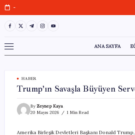
Skip
-
to
content
https://www.facebook.com/
https://twitter.com/
https://t.me/
https://www.instagram.com/
https://youtube.com/
ANA SAYFA
E
HABER
Trump’ın Savaşla Büyüyen Servet
By
Zeynep Kaya
20 Mayıs 2026
1 Min Read
Amerika Birleşik Devletleri Başkanı Donald Trump, 