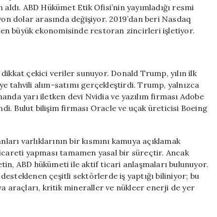
İki
n aldı. ABD Hükümet Etik Ofisi’nin yayımladığı resmi
Katına
lyon dolar arasında değişiyor. 2019’dan beri Nasdaq
Çıktı
n büyük ekonomisinde restoran zincirleri işletiyor.
için
ikkat çekici veriler sunuyor. Donald Trump, yılın ilk
e tahvili alım-satımı gerçekleştirdi. Trump, yalnızca
anda yarı iletken devi Nvidia ve yazılım firması Adobe
ndi. Bulut bilişim firması Oracle ve uçak üreticisi Boeing
ları varlıklarının bir kısmını kamuya açıklamak
ticareti yapması tamamen yasal bir süreçtir. Ancak
in, ABD hükümeti ile aktif ticari anlaşmaları bulunuyor.
steklenen çeşitli sektörlerde iş yaptığı biliniyor; bu
a araçları, kritik mineraller ve nükleer enerji de yer