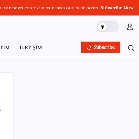
o our newsletter & never miss our best posts.
Subscribe Now!
TIM
İLETİŞİM
Subscribe
ı
SON YAZILAR
Benzine gelen indirim ÖTV’ye kesildi: Fiyat
düşüşü pompaya yansımayacak