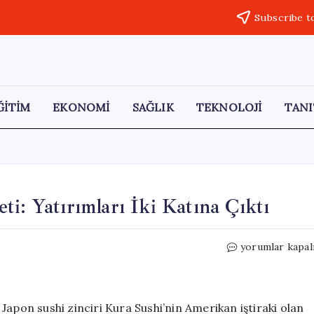
Subscribe t
ĞİTİM
EKONOMİ
SAĞLIK
TEKNOLOJİ
TANI
i: Yatırımları İki Katına Çıktı
Trump’ın
yorumlar kapal
Savaşla
Büyüyen
Serveti:
Yatırımları
Japon sushi zinciri Kura Sushi’nin Amerikan iştiraki olan