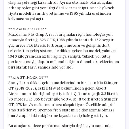
ulaşma yeteneği kazandırdı. Ayrıca otomatik olarak açılan
arka spoyler gibi yenilikçi özelliklere sahipti. Ancak yüksek
fiyatı modelin sınırlı üretimine ve 1995 yılında üretimden
kalkmasına yol açtı.
**MAZDA 323 GTX**
Mazda’nın FIA Grup A ralli yarışmaları için homologasyon
amacıyla ürettiği 323 GTX, 1988 yılında tanıtıldı. 132 beygir
güç üreten 1.6 litrelik turboşarjlı motoru ve gelişmiş dört
tekerlekten çekiş sistemi ile dikkat çeken bu model, yalnızca
1040 kilogramdan az bir ağırlığa sahipti. Yüksek yol tutuş
performansıyla, Japon mühendisliğinin önemli örneklerinden
biri olarak tarih sahnesinde yer aldı.
**KIA STINGER GT**
Son yılların dikkat çeken modellerinden biri olan Kia Stinger
GT (2018-2023), eski BMW M bölümünden gelen Albert
Biermann’ın liderliğinde geliştirildi. Çift turboşarjlı 3.3 litrelik
V6 motoru ile 365 beygir güç ve 376 lb-ft tork üreten Stinger
GT, 278 km/s maksimum hıza ulaşabiliyor. Özellikle adaptif
amortisörler ve Brembo fren sistemi ile donatılmış olması,
onu Avrupa’daki rakiplerine kıyasla cazip hale getiriyor.
Bu araçlar, sadece performanslarıyla değil, aynı zamanda