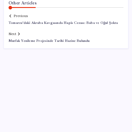
Other Articles
Previous
Tomarza’daki Akraba Kavgasında Hapis Cezası: Baba ve Oğul Şokta
Next
Mutfak Yenileme Projesinde Tarihi Hazine Bulundu
SON YAZILAR
Salgın hızla yayıldı: 1,5 milyon koli yumurta toplatıldı
Altında taşlar yerinden oynuyor: Dünya devinden 22