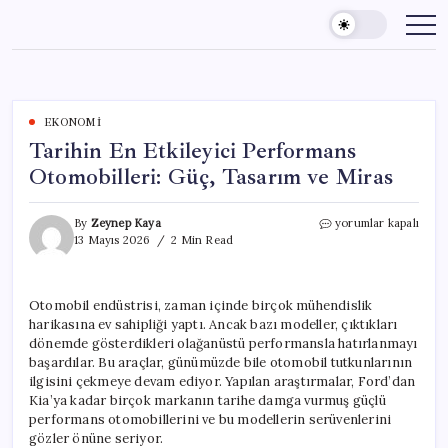
Skip
to
content
EKONOMI
Tarihin En Etkileyici Performans
Otomobilleri: Güç, Tasarım ve Miras
Tarihin
By
Zeynep Kaya
yorumlar kapalı
En
13 Mayıs 2026
2 Min Read
Etkileyici
Performans
Otomobilleri:
Otomobil endüstrisi, zaman içinde birçok mühendislik
Güç,
harikasına ev sahipliği yaptı. Ancak bazı modeller, çıktıkları
Tasarım
ve
dönemde gösterdikleri olağanüstü performansla hatırlanmayı
Miras
başardılar. Bu araçlar, günümüzde bile otomobil tutkunlarının
için
ilgisini çekmeye devam ediyor. Yapılan araştırmalar, Ford’dan
Kia’ya kadar birçok markanın tarihe damga vurmuş güçlü
performans otomobillerini ve bu modellerin serüvenlerini
gözler önüne seriyor.