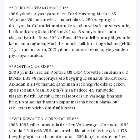
**FORD MUSTANG MACH 1**
1969 yılında piyasaya sürülen Ford Mustang Mach 1, 351
Windsor V8 motoruyla standart olarak 250 beygir güç
üretiyordu. Cobra Jet motoru ile yapılan yükseltme sayesinde,
bu ikonik araç 0’dan 100 km/s hıza 6 saniyenin altında
ulaşabiliyordu. Boss 302 ve Boss 429 modellerinin gölgesinde
kalmasına rağmen, Mach 1 zamanla kült bir simge haline geldi.
17 yıl aradan sonra, 2021 yılında modern teknolojiyle yeniden
piyasaya sürüldü.
**PONTIAC G8 GXP**
2009 yılında üretilen Pontiac G8 GXP, Corvette’ten alınan 6.2
litrelik LS3 V8 motoruyla 415 beygir güç sunarak dikkat çekti.
Arkadan itişli ve manuel şanzıman seçeneğiyle dikkat çeken
spor sedan, 0’dan 100 km/s hıza sadece 4.5 saniyede
ulaşabiliyordu. Ancak General Motors’un yaşadığı finansal
kriz, Pontiac markasının kapanmasına neden olarak bu
etkileyici modelin ömrünü kısalttı.
**VOLKSWAGEN CORRADO VR6**
1988-1995 yılları arasında üretilen Volkswagen Corrado, 1992
yılında 2.8 litrelik VR6 motoruyla dikkatleri üzerine çekti. 178
beygir güç üreten bu motor, araca 230 km/s maksimum hıza