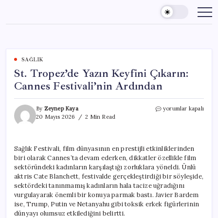
Skip
to
content
SAĞLIK
St. Tropez’de Yazın Keyfini Çıkarın:
Cannes Festivali’nin Ardından
St.
By
Zeynep Kaya
yorumlar kapalı
Tropez’de
20 Mayıs 2026
2 Min Read
Yazın
Keyfini
Çıkarın:
Sağlık Festivali, film dünyasının en prestijli etkinliklerinden
Cannes
biri olarak Cannes’ta devam ederken, dikkatler özellikle film
Festivali’nin
Ardından
sektöründeki kadınların karşılaştığı zorluklara yöneldi. Ünlü
için
aktris Cate Blanchett, festivalde gerçekleştirdiği bir söyleşide,
sektördeki tanınmamış kadınların hala tacize uğradığını
vurgulayarak önemli bir konuya parmak bastı. Javier Bardem
ise, Trump, Putin ve Netanyahu gibi toksik erkek figürlerinin
dünyayı olumsuz etkilediğini belirtti.