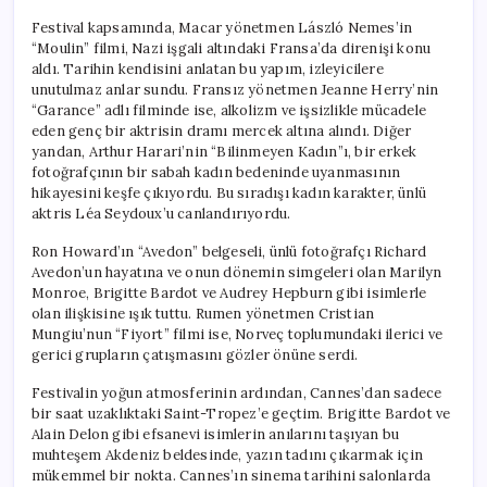
Festival kapsamında, Macar yönetmen László Nemes’in
“Moulin” filmi, Nazi işgali altındaki Fransa’da direnişi konu
aldı. Tarihin kendisini anlatan bu yapım, izleyicilere
unutulmaz anlar sundu. Fransız yönetmen Jeanne Herry’nin
“Garance” adlı filminde ise, alkolizm ve işsizlikle mücadele
eden genç bir aktrisin dramı mercek altına alındı. Diğer
yandan, Arthur Harari’nin “Bilinmeyen Kadın”ı, bir erkek
fotoğrafçının bir sabah kadın bedeninde uyanmasının
hikayesini keşfe çıkıyordu. Bu sıradışı kadın karakter, ünlü
aktris Léa Seydoux’u canlandırıyordu.
Ron Howard’ın “Avedon” belgeseli, ünlü fotoğrafçı Richard
Avedon’un hayatına ve onun dönemin simgeleri olan Marilyn
Monroe, Brigitte Bardot ve Audrey Hepburn gibi isimlerle
olan ilişkisine ışık tuttu. Rumen yönetmen Cristian
Mungiu’nun “Fiyort” filmi ise, Norveç toplumundaki ilerici ve
gerici grupların çatışmasını gözler önüne serdi.
Festivalin yoğun atmosferinin ardından, Cannes’dan sadece
bir saat uzaklıktaki Saint-Tropez’e geçtim. Brigitte Bardot ve
Alain Delon gibi efsanevi isimlerin anılarını taşıyan bu
muhteşem Akdeniz beldesinde, yazın tadını çıkarmak için
mükemmel bir nokta. Cannes’ın sinema tarihini salonlarda