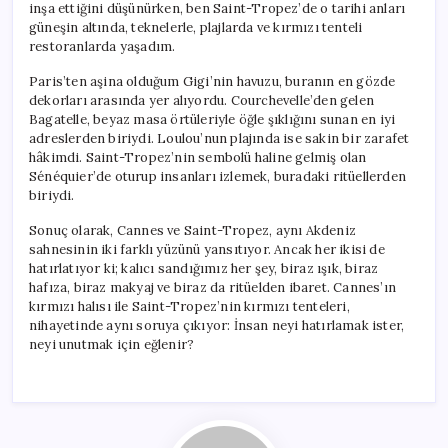
inşa ettiğini düşünürken, ben Saint-Tropez’de o tarihi anları
güneşin altında, teknelerle, plajlarda ve kırmızı tenteli
restoranlarda yaşadım.
Paris’ten aşina olduğum Gigi’nin havuzu, buranın en gözde
dekorları arasında yer alıyordu. Courchevelle’den gelen
Bagatelle, beyaz masa örtüleriyle öğle şıklığını sunan en iyi
adreslerden biriydi. Loulou’nun plajında ise sakin bir zarafet
hâkimdi. Saint-Tropez’nin sembolü haline gelmiş olan
Sénéquier’de oturup insanları izlemek, buradaki ritüellerden
biriydi.
Sonuç olarak, Cannes ve Saint-Tropez, aynı Akdeniz
sahnesinin iki farklı yüzünü yansıtıyor. Ancak her ikisi de
hatırlatıyor ki; kalıcı sandığımız her şey, biraz ışık, biraz
hafıza, biraz makyaj ve biraz da ritüelden ibaret. Cannes’ın
kırmızı halısı ile Saint-Tropez’nin kırmızı tenteleri,
nihayetinde aynı soruya çıkıyor: İnsan neyi hatırlamak ister,
neyi unutmak için eğlenir?