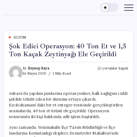
Skip
to
content
EĞITIM
Şok Edici Operasyon: 40 Ton Et ve 1,5
Ton Kaçak Zeytinyağı Ele Geçirildi
Şok
By
Zeynep Kaya
yorumlar kapalı
Edici
14 Mayıs 2026
1 Min Read
Operasyon:
40
Ton
Ankara’da yapılan jandarma operasyonları, halk sağlığını ciddi
Et
şekilde tehdit eden bir durumu ortaya çıkardı.
ve
1,5
Kızılcahamam’daki bir et entegre tesisinde gerçekleştirilen
Ton
aramalarda, 40 ton et ürünü ele geçirildi. Operasyon
Kaçak
sonucunda iki kişi hakkında adli işlem başlatıldı.
Zeytinyağı
Ele
Aynı zamanda, Yenimahalle İlçe Tarım Müdürlüğü ve İlçe
Geçirildi
Jandarma Komutanlığı ekipleri, Demetevler Mahallesi’nde
için