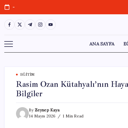
Skip
-
to
content
https://www.facebook.com/
https://twitter.com/
https://t.me/
https://www.instagram.com/
https://youtube.com/
ANA SAYFA
E
EĞITIM
Rasim Ozan Kütahyalı’nın Haya
Bilgiler
By
Zeynep Kaya
14 Mayıs 2026
1 Min Read