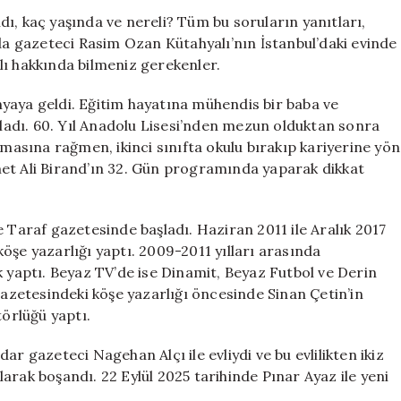
ve
ı, kaç yaşında ve nereli? Tüm bu soruların yanıtları,
Gözaltı
 gazeteci Rasim Ozan Kütahyalı’nın İstanbul’daki evinde
Süreci
lı hakkında bilmeniz gerekenler.
Hakkında
Bilgiler
yaya geldi. Eğitim hayatına mühendis bir baba ve
için
adı. 60. Yıl Anadolu Lisesi’nden mezun olduktan sonra
nmasına rağmen, ikinci sınıfta okulu bırakıp kariyerine yön
et Ali Birand’ın 32. Gün programında yaparak dikkat
e Taraf gazetesinde başladı. Haziran 2011 ile Aralık 2017
öşe yazarlığı yaptı. 2009-2011 yılları arasında
aptı. Beyaz TV’de ise Dinamit, Beyaz Futbol ve Derin
gazetesindeki köşe yazarlığı öncesinde Sinan Çetin’in
törlüğü yaptı.
r gazeteci Nagehan Alçı ile evliydi ve bu evlilikten ikiz
olarak boşandı. 22 Eylül 2025 tarihinde Pınar Ayaz ile yeni