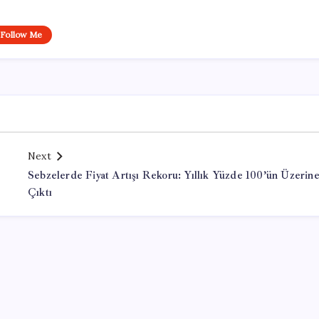
Follow Me
Next
Sebzelerde Fiyat Artışı Rekoru: Yıllık Yüzde 100’ün Üzerin
Çıktı
Office Lisans Satın Al