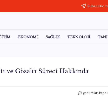
Subscribe t
ĞİTİM
EKONOMİ
SAĞLIK
TEKNOLOJİ
TANI
tı ve Gözaltı Süreci Hakkında
Rasim
yorumlar kapal
Ozan
Kütahyalı’nın
Hayatı