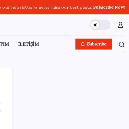
o our newsletter & never miss our best posts.
Subscribe Now!
TIM
İLETİŞİM
Subscribe
SON YAZILAR
ı
Hepiyi Sigorta, Anlık Hasar Ödeme
Sistemi’ni Hayata Geçirdi!