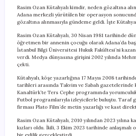
Rasim Ozan Kütahyalı kimdir, neden gözaltına alınd
Adana merkezli yürütülen bir operasyon sonucunda
gözaltına alınmasıyla gündeme geldi. İşte Kütahya
Rasim Ozan Kütahyalı, 30 Nisan 1981 tarihinde dün
öğretmen bir annenin çocuğu olarak Adana’da başl
İstanbul Bilgi Üniversitesi Hukuk Fakültesi’ni kaza
verdi. Medya dünyasına girişini 2002 yılında Mehm
çekti.
Kütahyalı, köşe yazarlığına 17 Mayıs 2008 tarihind
tarihleri arasında Takvim ve Sabah gazetelerinde k
Kanaltürk’te Ters Cephe programında yorumculuk y
Futbol programlarıyla izleyicilerle buluştu. Taraf 
firması Plato Film’de metin yazarlığı ve kast direk
Rasim Ozan Kütahyalı, 2010 yılından 2023 yılına kada
kızları oldu. İkili, 3 Ekim 2023 tarihinde anlaşmalı 
bir evlilik gerçekleştirdi.