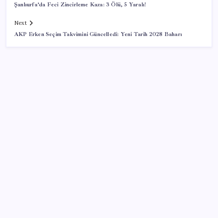
Şanlıurfa’da Feci Zincirleme Kaza: 3 Ölü, 5 Yaralı!
Next
AKP Erken Seçim Takvimini Güncelledi: Yeni Tarih 2028 Baharı
SON YAZILAR
Gabar’da yeni rekor! Bakan Bayraktar: Üretimin,
istihdamın ve umudun adresi oldu
YENİ Partili Gezmiş’ten iktidara fındık eleştirisi:
‘İktidar yöneticileri gece kurtla sürüye saldırıp,
gündüz çobanla ağlıyor’