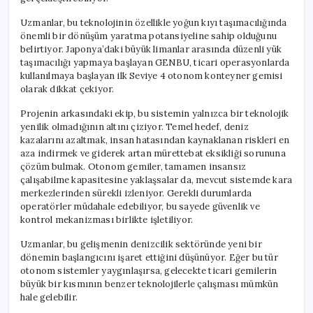
Uzmanlar, bu teknolojinin özellikle yoğun kıyı taşımacılığında
önemli bir dönüşüm yaratma potansiyeline sahip olduğunu
belirtiyor. Japonya’daki büyük limanlar arasında düzenli yük
taşımacılığı yapmaya başlayan GENBU, ticari operasyonlarda
kullanılmaya başlayan ilk Seviye 4 otonom konteyner gemisi
olarak dikkat çekiyor.
Projenin arkasındaki ekip, bu sistemin yalnızca bir teknolojik
yenilik olmadığının altını çiziyor. Temel hedef, deniz
kazalarını azaltmak, insan hatasından kaynaklanan riskleri en
aza indirmek ve giderek artan mürettebat eksikliği sorununa
çözüm bulmak. Otonom gemiler, tamamen insansız
çalışabilme kapasitesine yaklaşsalar da, mevcut sistemde kara
merkezlerinden sürekli izleniyor. Gerekli durumlarda
operatörler müdahale edebiliyor, bu sayede güvenlik ve
kontrol mekanizması birlikte işletiliyor.
Uzmanlar, bu gelişmenin denizcilik sektöründe yeni bir
dönemin başlangıcını işaret ettiğini düşünüyor. Eğer bu tür
otonom sistemler yaygınlaşırsa, gelecekte ticari gemilerin
büyük bir kısmının benzer teknolojilerle çalışması mümkün
hale gelebilir.