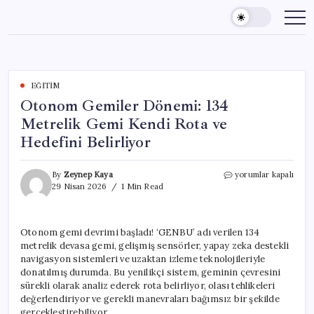
Skip
to
content
EĞITIM
Otonom Gemiler Dönemi: 134
Metrelik Gemi Kendi Rota ve
Hedefini Belirliyor
Otonom
By
Zeynep Kaya
yorumlar kapalı
Gemiler
29 Nisan 2026
1 Min Read
Dönemi:
134
Metrelik
Otonom gemi devrimi başladı! ‘GENBU’ adı verilen 134
Gemi
metrelik devasa gemi, gelişmiş sensörler, yapay zeka destekli
Kendi
Rota
navigasyon sistemleri ve uzaktan izleme teknolojileriyle
ve
donatılmış durumda. Bu yenilikçi sistem, geminin çevresini
Hedefini
sürekli olarak analiz ederek rota belirliyor, olası tehlikeleri
Belirliyor
değerlendiriyor ve gerekli manevraları bağımsız bir şekilde
için
gerçekleştirebiliyor.