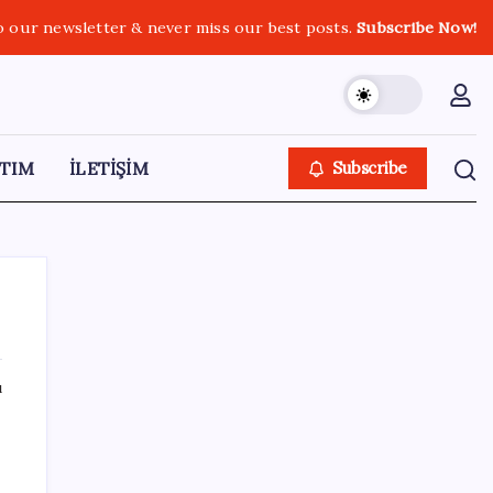
o our newsletter & never miss our best posts.
Subscribe Now!
TIM
İLETİŞİM
Subscribe
ı
SON YAZILAR
ABD, İran-Umman anlaşması sonrası
ablukayı kaldıracak