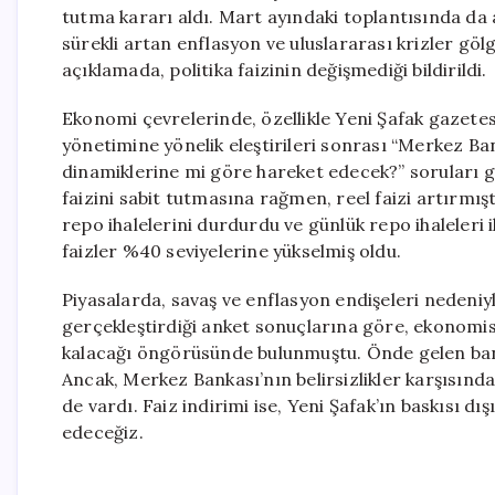
tutma kararı aldı. Mart ayındaki toplantısında da 
sürekli artan enflasyon ve uluslararası krizler göl
açıklamada, politika faizinin değişmediği bildirildi.
Ekonomi çevrelerinde, özellikle Yeni Şafak gazete
yönetimine yönelik eleştirileri sonrası “Merkez Ban
dinamiklerine mi göre hareket edecek?” soruları g
faizini sabit tutmasına rağmen, reel faizi artırmış
repo ihalelerini durdurdu ve günlük repo ihaleleri 
faizler %40 seviyelerine yükselmiş oldu.
Piyasalarda, savaş ve enflasyon endişeleri nedeniyl
gerçekleştirdiği anket sonuçlarına göre, ekonomist
kalacağı öngörüsünde bulunmuştu. Önde gelen bank
Ancak, Merkez Bankası’nın belirsizlikler karşısında 
de vardı. Faiz indirimi ise, Yeni Şafak’ın baskısı 
edeceğiz.