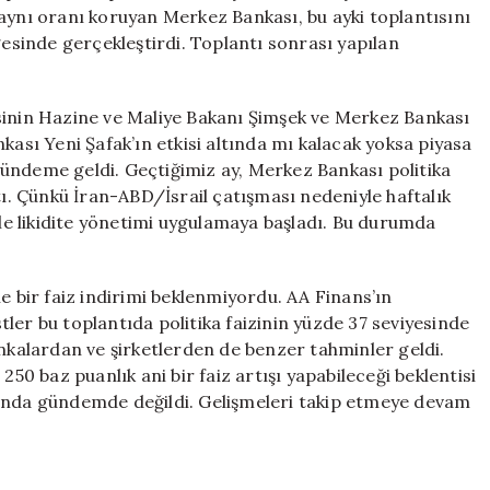
Politika
aynı oranı koruyan Merkez Bankası, bu ayki toplantısını
Faizi
gesinde gerçekleştirdi. Toplantı sonrası yapılan
Sabit
Kaldı
için
sinin Hazine ve Maliye Bakanı Şimşek ve Merkez Bankası
kası Yeni Şafak’ın etkisi altında mı kalacak yoksa piyasa
ündeme geldi. Geçtiğimiz ay, Merkez Bankası politika
tı. Çünkü İran-ABD/İsrail çatışması nedeniyle haftalık
ile likidite yönetimi uygulamaya başladı. Bu durumda
e bir faiz indirimi beklenmiyordu. AA Finans’ın
ler bu toplantıda politika faizinin yüzde 37 seviyesinde
alardan ve şirketlerden de benzer tahminler geldi.
250 baz puanlık ani bir faiz artışı yapabileceği beklentisi
dışında gündemde değildi. Gelişmeleri takip etmeye devam