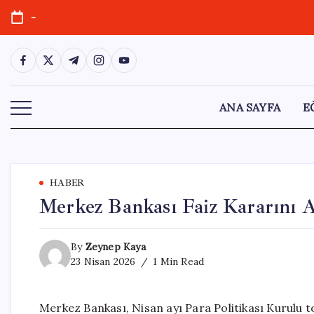
Skip
-
to
content
https://www.facebook.com/
https://twitter.com/
https://t.me/
https://www.instagram.com/
https://youtube.com/
ANA SAYFA
E
HABER
Merkez Bankası Faiz Kararını Aç
By
Zeynep Kaya
23 Nisan 2026
1 Min Read
Merkez Bankası, Nisan ayı Para Politikası Kurulu to