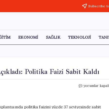
Subscribe t
ĞİTİM
EKONOMİ
SAĞLIK
TEKNOLOJİ
TANI
ıkladı: Politika Faizi Sabit Kaldı
Merkez
yorumlar kapal
Bankası
Faiz
Kararını
Açıkladı:
plantısında politika faizini yüzde 37 seviyesinde sabit