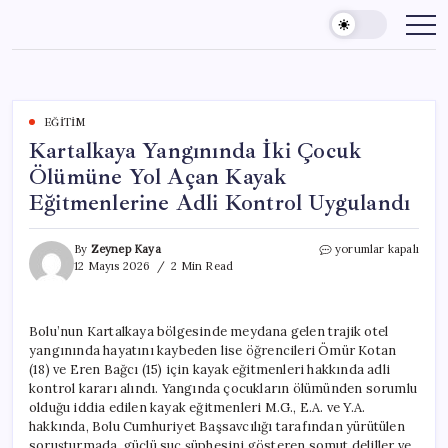
Skip
to
content
EĞITIM
Kartalkaya Yangınında İki Çocuk
Ölümüne Yol Açan Kayak
Eğitmenlerine Adli Kontrol Uygulandı
Kartalkaya
By
Zeynep Kaya
yorumlar kapalı
Yangınında
12 Mayıs 2026
2 Min Read
İki
Çocuk
Ölümüne
Bolu’nun Kartalkaya bölgesinde meydana gelen trajik otel
Yol
yangınında hayatını kaybeden lise öğrencileri Ömür Kotan
Açan
Kayak
(18) ve Eren Bağcı (15) için kayak eğitmenleri hakkında adli
Eğitmenlerine
kontrol kararı alındı. Yangında çocukların ölümünden sorumlu
Adli
olduğu iddia edilen kayak eğitmenleri M.G., E.A. ve Y.A.
Kontrol
hakkında, Bolu Cumhuriyet Başsavcılığı tarafından yürütülen
Uygulandı
soruşturmada, güçlü suç şüphesini gösteren somut deliller ve