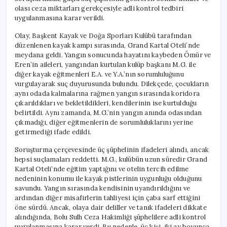
için
olası ceza miktarları gerekçesiyle adli kontrol tedbiri
uygulanmasına karar verildi.
Olay, Başkent Kayak ve Doğa Sporları Kulübü tarafından
düzenlenen kayak kampı sırasında, Grand Kartal Oteli’nde
meydana geldi. Yangın sonucunda hayatını kaybeden Ömür ve
Eren’in aileleri, yangından kurtulan kulüp başkanı M.G. ile
diğer kayak eğitmenleri E.A. ve Y.A.’nın sorumluluğunu
vurgulayarak suç duyurusunda bulundu. Dilekçede, çocukların
aynı odada kalmalarına rağmen yangın sırasında koridora
çıkarıldıkları ve bekletildikleri, kendilerinin ise kurtulduğu
belirtildi. Aynı zamanda, M.G.’nin yangın anında odasından
çıkmadığı, diğer eğitmenlerin de sorumluluklarını yerine
getirmediği ifade edildi.
Soruşturma çerçevesinde üç şüphelinin ifadeleri alındı, ancak
hepsi suçlamaları reddetti. M.G., kulübün uzun süredir Grand
Kartal Oteli’nde eğitim yaptığını ve otelin tercih edilme
nedeninin konumu ile kayak pistlerinin uygunluğu olduğunu
savundu. Yangın sırasında kendisinin uyandırıldığını ve
ardından diğer misafirlerin tahliyesi için çaba sarf ettiğini
öne sürdü. Ancak, olaya dair deliller ve tanık ifadeleri dikkate
alındığında, Bolu Sulh Ceza Hakimliği şüphelilere adli kontrol
uygulanmasına karar verdi. Bu nedenle, üç kişi, iki ay boyunca