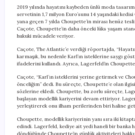
2019 yılında hayatını kaybeden ünlü moda tasarım
servetinin 1,7 milyon Euro’sunu 14 yaşındaki kedis
yana geçen 7 yılda Choupette’in mirası henüz tesl
Caçote, Choupette’in daha önceki lüks yaşam stan
hukuki mücadele veriyor.
Caçote, The Atlantic’e verdiği röportajda, “Haya
karmaşık, bu nedenle Karl’ın isteklerine saygı gö
ifadelerini kullandı. Ayrıca, Lagerfeld’in Choupette v
Caçote, “Karl’ın isteklerini yerine getirmek ve Cho
önceliğim” dedi. Bu süreçte, Choupette’e olan ilgis
sözlerine ekledi. Choupette, bu zorlu süreçte, La
başlayan modellik kariyerini devam ettiriyor. Lage
yerleştirerek onu ilham perilerinden biri haline get
Choupette, modellik kariyerinin yanı sıra iki kitapt
edindi. Lagerfeld, kediye ait yedi haneli bir banka
döndüğünde Choupette’in günlük aktiviteleri hakkın