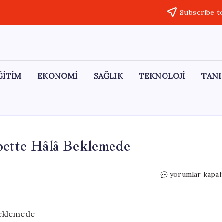
Subscribe t
ĞİTİM
EKONOMİ
SAĞLIK
TEKNOLOJİ
TANI
upette Hâlâ Beklemede
Karl
yorumlar kapal
Lagerfeld’in
Mirası:
Choupette
Hâlâ