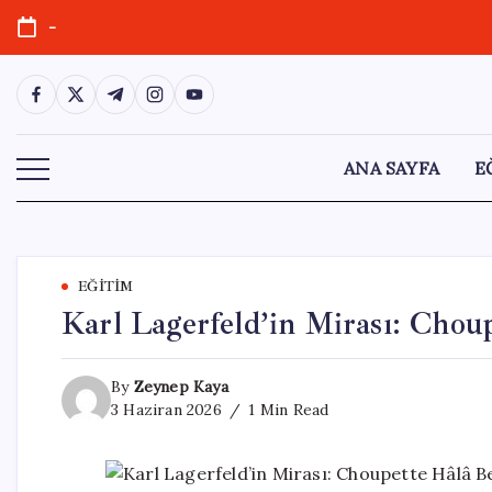
Skip
-
to
content
https://www.facebook.com/
https://twitter.com/
https://t.me/
https://www.instagram.com/
https://youtube.com/
ANA SAYFA
E
EĞITIM
Karl Lagerfeld’in Mirası: Cho
By
Zeynep Kaya
3 Haziran 2026
1 Min Read