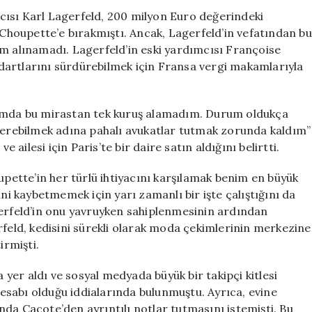
Beklemede
cısı Karl Lagerfeld, 200 milyon Euro değerindeki
için
i Choupette’e bırakmıştı. Ancak, Lagerfeld’in vefatından bu
im alınamadı. Lagerfeld’in eski yardımcısı Françoise
dartlarını sürdürebilmek için Fransa vergi makamlarıyla
tımda bu mirastan tek kuruş alamadım. Durum oldukça
sterebilmek adına pahalı avukatlar tutmak zorunda kaldım”
e ailesi için Paris’te bir daire satın aldığını belirtti.
upette’in her türlü ihtiyacını karşılamak benim en büyük
ini kaybetmemek için yarı zamanlı bir işte çalıştığını da
gerfeld’in onu yavruyken sahiplenmesinin ardından
rfeld, kedisini sürekli olarak moda çekimlerinin merkezine
irmişti.
a yer aldı ve sosyal medyada büyük bir takipçi kitlesi
 hesabı olduğu iddialarında bulunmuştu. Ayrıca, evine
da Caçote’den ayrıntılı notlar tutmasını istemişti. Bu