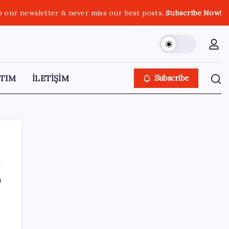
o our newsletter & never miss our best posts.
Subscribe Now!
TIM
İLETİŞİM
Subscribe
ı
SON YAZILAR
Kademeli – erken emeklilik kimleri
kapsıyor? Kademeli emeklilik Meclis’e geldi