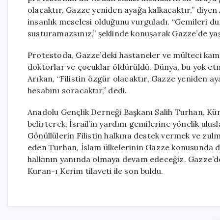
olacaktır, Gazze yeniden ayağa kalkacaktır,” diyen 
insanlık meselesi olduğunu vurguladı. “Gemileri durd
susturamazsınız,” şeklinde konuşarak Gazze’de yaşa
Protestoda, Gazze’deki hastaneler ve mülteci kamp
doktorlar ve çocuklar öldürüldü. Dünya, bu yok etme
Arıkan, “Filistin özgür olacaktır, Gazze yeniden ay
hesabını soracaktır,” dedi.
Anadolu Gençlik Derneği Başkanı Salih Turhan, Kür
belirterek, İsrail’in yardım gemilerine yönelik ulus
Gönüllülerin Filistin halkına destek vermek ve zulm
eden Turhan, İslam ülkelerinin Gazze konusunda da
halkının yanında olmaya devam edeceğiz. Gazze’de 
Kuran-ı Kerim tilaveti ile son buldu.