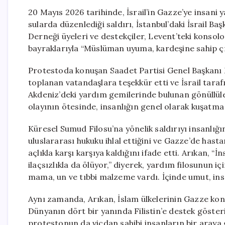
20 Mayıs 2026 tarihinde, İsrail’in Gazze’ye insani
sularda düzenlediği saldırı, İstanbul’daki İsrail B
Derneği üyeleri ve destekçiler, Levent’teki konsolo
bayraklarıyla “Müslüman uyuma, kardeşine sahip çık
Protestoda konuşan Saadet Partisi Genel Başkanı 
toplanan vatandaşlara teşekkür etti ve İsrail tar
Akdeniz’deki yardım gemilerinde bulunan gönüllüler
olayının ötesinde, insanlığın genel olarak kuşatma 
Küresel Sumud Filosu’na yönelik saldırıyı insanlığın
uluslararası hukuku ihlal ettiğini ve Gazze’de hast
açlıkla karşı karşıya kaldığını ifade etti. Arıkan, “
ilaçsızlıkla da ölüyor,” diyerek, yardım filosunun i
mama, un ve tıbbi malzeme vardı. İçinde umut, insa
Aynı zamanda, Arıkan, İslam ülkelerinin Gazze konu
Dünyanın dört bir yanında Filistin’e destek göster
protestonun da vicdan sahibi insanların bir araya g