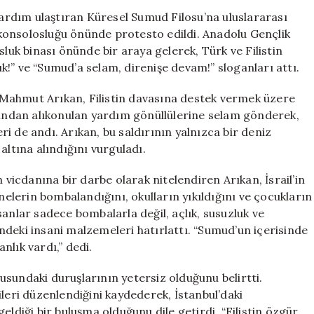
Yönelik
 yardım ulaştıran Küresel Sumud Filosu’na uluslararası
Saldırısı
aşkonsolosluğu önünde protesto edildi. Anadolu Gençlik
İstanbul’da
sluk binası önünde bir araya gelerek, Türk ve Filistin
Protesto
!” ve “Sumud’a selam, direnişe devam!” sloganları attı.
Edildi
için
Mahmut Arıkan, Filistin davasına destek vermek üzere
afından alıkonulan yardım gönüllülerine selam gönderek,
i de andı. Arıkan, bu saldırının yalnızca bir deniz
altına alındığını vurguladı.
 vicdanına bir darbe olarak nitelendiren Arıkan, İsrail’in
anelerin bombalandığını, okulların yıkıldığını ve çocukların
İnsanlar sadece bombalarla değil, açlık, susuzluk ve
çindeki insani malzemeleri hatırlattı. “Sumud’un içerisinde
nlık vardı,” dedi.
sundaki duruşlarının yetersiz olduğunu belirtti.
ileri düzenlendiğini kaydederek, İstanbul’daki
eldiği bir buluşma olduğunu dile getirdi. “Filistin özgür