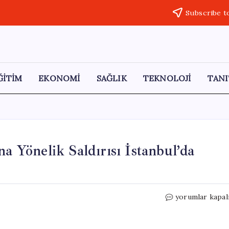
Subscribe t
ĞİTİM
EKONOMİ
SAĞLIK
TEKNOLOJİ
TANI
na Yönelik Saldırısı İstanbul’da
İsrail’in
yorumlar kapal
Küresel
Sumud
Filosu’na