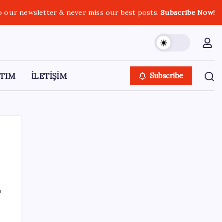
o our newsletter & never miss our best posts.
Subscribe Now!
TIM
İLETİŞİM
Subscribe
SON YAZILAR
ı
ChatGPT Free için büyük değişiklik: Artık
metin sohbetlerinde sınır yok