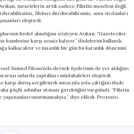
Arıkan, meselelerin artık sadece Filistin meselesi değil,
urabilirsiniz, filoları durdurabilirsiniz, ama vicdanları
nanları eleştirdi.
larının hedef alındığını söyleyen Arıkan, “Gazeteciler,
 hamlesine karşı sessiz kalıyor,” ifadelerini kullandı.
ağa kalkacaktır ve insanlık bir gün bu karanlık dönemin
esel Sumud Filosu’nda dernek üyelerinin de yer aldığını
lararası sularda yaptıkları müdahaleleri eleştirdi.
e karşı duruş sergilemek amacıyla yola çıktığını ifade
ha güçlü adımlar atması gerektiğini vurguladı. “Filistin
yaşananları unutmamalıyız,” diye ekledi. Protesto,