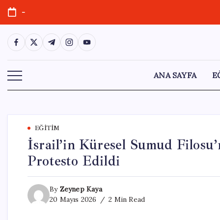
Skip
-
to
content
https://www.facebook.com/
https://twitter.com/
https://t.me/
https://www.instagram.com/
https://youtube.com/
ANA SAYFA
E
EĞITIM
İsrail’in Küresel Sumud Filosu’
Protesto Edildi
By
Zeynep Kaya
20 Mayıs 2026
2 Min Read