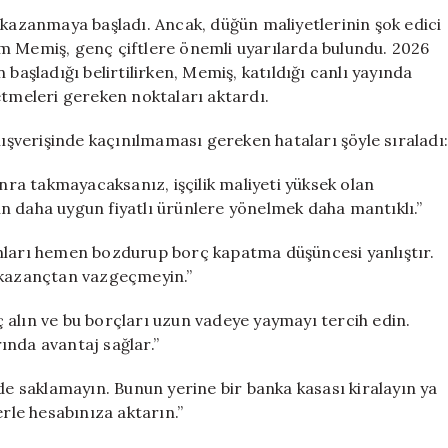
Yapanlara
 kazanmaya başladı. Ancak, düğün maliyetlerinin şok edici
Altın
m Memiş, genç çiftlere önemli uyarılarda bulundu. 2026
Tavsiyeleri:
başladığı belirtilirken, Memiş, katıldığı canlı yayında
Hatalara
etmeleri gereken noktaları aktardı.
Düşmeyin
için
lışverişinde kaçınılmaması gereken hataları şöyle sıraladı:
onra takmayacaksanız, işçilik maliyeti yüksek olan
n daha uygun fiyatlı ürünlere yönelmek daha mantıklı.”
ınları hemen bozdurup borç kapatma düşüncesi yanlıştır.
l kazançtan vazgeçmeyin.”
 alın ve bu borçları uzun vadeye yaymayı tercih edin.
ında avantaj sağlar.”
de saklamayın. Bunun yerine bir banka kasası kiralayın ya
erle hesabınıza aktarın.”