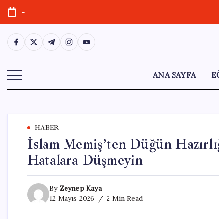
Skip
-
to
content
https://www.facebook.com/
https://twitter.com/
https://t.me/
https://www.instagram.com/
https://youtube.com/
ANA SAYFA
E
HABER
İslam Memiş’ten Düğün Hazırlığı
Hatalara Düşmeyin
By
Zeynep Kaya
12 Mayıs 2026
2 Min Read