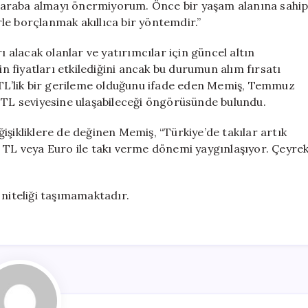
ere araba almayı önermiyorum. Önce bir yaşam alanına sahi
erle borçlanmak akıllıca bir yöntemdir.”
ı alacak olanlar ve yatırımcılar için güncel altın
in fiyatları etkilediğini ancak bu durumun alım fırsatı
0 TL’lik bir gerileme olduğunu ifade eden Memiş, Temmuz
0 TL seviyesine ulaşabileceği öngörüsünde bulundu.
işikliklere de değinen Memiş, “Türkiye’de takılar artık
e TL veya Euro ile takı verme dönemi yaygınlaşıyor. Çeyre
 niteliği taşımamaktadır.