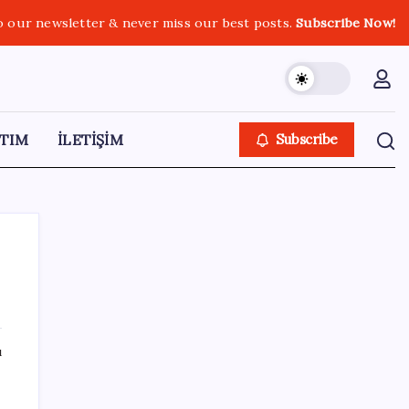
o our newsletter & never miss our best posts.
Subscribe Now!
TIM
İLETİŞİM
Subscribe
SON YAZILAR
ı
Gabar’da yeni rekor! Bakan Bayraktar:
Üretimin, istihdamın ve umudun adresi oldu