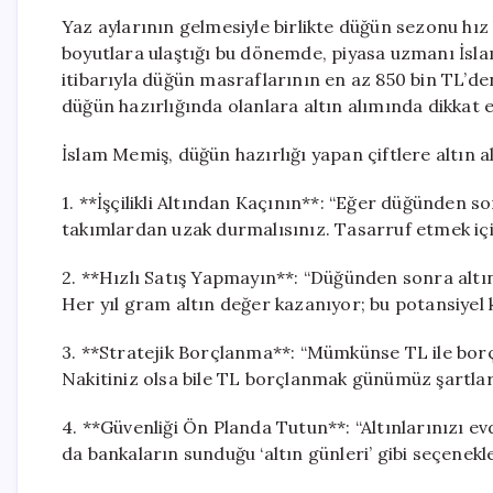
Yaz aylarının gelmesiyle birlikte düğün sezonu hız
boyutlara ulaştığı bu dönemde, piyasa uzmanı İsla
itibarıyla düğün masraflarının en az 850 bin TL’den 
düğün hazırlığında olanlara altın alımında dikkat 
İslam Memiş, düğün hazırlığı yapan çiftlere altın a
1. **İşçilikli Altından Kaçının**: “Eğer düğünden s
takımlardan uzak durmalısınız. Tasarruf etmek içi
2. **Hızlı Satış Yapmayın**: “Düğünden sonra alt
Her yıl gram altın değer kazanıyor; bu potansiye
3. **Stratejik Borçlanma**: “Mümkünse TL ile borç
Nakitiniz olsa bile TL borçlanmak günümüz şartlar
4. **Güvenliği Ön Planda Tutun**: “Altınlarınızı ev
da bankaların sunduğu ‘altın günleri’ gibi seçenekl