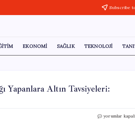
Subscribe t
ĞİTİM
EKONOMİ
SAĞLIK
TEKNOLOJİ
TANI
 Yapanlara Altın Tavsiyeleri:
İslam
yorumlar kapal
Memiş’ten
Düğün
Hazırlığı