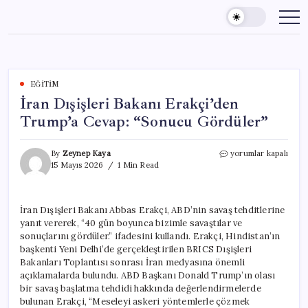
Skip
to
content
EĞITIM
İran Dışişleri Bakanı Erakçi’den
Trump’a Cevap: “Sonucu Gördüler”
İran
By
Zeynep Kaya
yorumlar kapalı
Dışişleri
15 Mayıs 2026
1 Min Read
Bakanı
Erakçi’den
Trump’a
İran Dışişleri Bakanı Abbas Erakçi, ABD’nin savaş tehditlerine
Cevap:
yanıt vererek, “40 gün boyunca bizimle savaştılar ve
“Sonucu
Gördüler”
sonuçlarını gördüler.” ifadesini kullandı. Erakçi, Hindistan’ın
için
başkenti Yeni Delhi’de gerçekleştirilen BRICS Dışişleri
Bakanları Toplantısı sonrası İran medyasına önemli
açıklamalarda bulundu. ABD Başkanı Donald Trump’ın olası
bir savaş başlatma tehdidi hakkında değerlendirmelerde
bulunan Erakçi, “Meseleyi askeri yöntemlerle çözmek