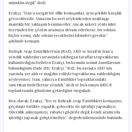
mümkün değil.” dedi.
Erakçi, “İran’a saygılı bir dille konuşanlar, aynı şekilde karşılık
göreceklerdir. Umarım bu sert söylemlerden uzaklaşıp
mantıklı bir yaklaşım benimserler. Ancak askeri yöntemler
üzerinden bir çözüm aramaya devam ederlerse, bu yoldan
hiçbir sonuç elde edemeyeceklerini bilmeleri gerekir.”
şeklinde konuştu.
Birleşik Arap Emirlikleri’nin (BAE), ABD ve İsrail’in İran’a
yönelik saldırıları sırasında saldırgan taraflara topraklarını
kullandırdığını belirten Erakçi, bu konuda somut kanıtlarının
bulunduğunu ifade etti. Erakçi, “BAE, bu savaşta ABD’nin
yanında yer aldı ve mağdur rolüyle topraklarına saldırıldığını
söyleyemez. İran, yalnızca Emirlikler topraklarındaki
Amerikan hedeflerine yöneldi.” dedi ve bu konuyu BRICS
toplantısında gündeme getirdiğini vurguladı.
Son olarak, Erakçi, “Biz ve Birleşik Arap Emirlikleri komşuyuz;
geçmişte birlikte yaşadık, gelecekte de işbirliği yapmalıyız.
Güvenlik anlayışımızı, yabancı güçlerle değil, kendi aramızda
işbirliği yaparak geliştirmeliyiz.” değerlendirmesinde bulundu.