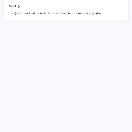
Next
Singapur’un Göklerinde Gizemli Bir Gemi: Görenler Şaşkın
SON YAZILAR
Gabar’da yeni rekor! Bakan Bayraktar: Üretimin,
istihdamın ve umudun adresi oldu
YENİ Partili Gezmiş’ten iktidara fındık eleştirisi:
‘İktidar yöneticileri gece kurtla sürüye saldırıp,
gündüz çobanla ağlıyor’
Benzine gelen indirim ÖTV’ye kesildi: Fiyat düşüşü