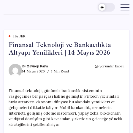
Skip
to
content
HABER
Finansal Teknoloji ve Bankacılıkta
Altyapı Yenilikleri | 14 Mayıs 2026
Finansal
By
Zeynep Kaya
yorumlar kapalı
Teknoloji
14 Mayıs 2026
1 Min Read
ve
Bankacılıkta
Altyapı
Finansal teknoloji, günümüz bankacılık sisteminin
Yenilikleri
vazgeçilmez bir parçası haline gelmiştir. Fintech yatırımları
|
14
hızla artarken, ekonomi dünyası bu alandaki yenilikleri ve
Mayıs
gelişmeleri dikkatle izliyor. Mobil bankacılık, nesnelerin
2026
interneti, gelişmiş ödeme sistemleri, yapay zeka, blockchain
için
ve dijital dönüşüm gibi kavramlar, şirketlerin geleceğe yönelik
stratejilerini şekillendiriyor.