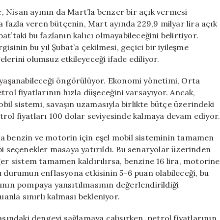
Akaryakıt
 Nisan ayının da Mart’la benzer bir açık vermesi
Fiyatlarına
a fazla veren bütçenin, Mart ayında 229,9 milyar lira açık
Zam
t’taki bu fazlanın kalıcı olmayabileceğini belirtiyor.
Geliyor
isinin bu yıl Şubat’a çekilmesi, geçici bir iyileşme
için
lerini olumsuz etkileyeceği ifade ediliyor.
k yaşanabileceği öngörülüyor. Ekonomi yönetimi, Orta
rol fiyatlarının hızla düşeceğini varsayıyor. Ancak,
il sistemi, savaşın uzamasıyla birlikte bütçe üzerindeki
rol fiyatları 100 dolar seviyesinde kalmaya devam ediyor
da benzin ve motorin için eşel mobil sisteminin tamamen
bi seçenekler masaya yatırıldı. Bu senaryolar üzerinden
ğer sistem tamamen kaldırılırsa, benzine 16 lira, motorine
u durumun enflasyona etkisinin 5-6 puan olabileceği, bu
mının pompaya yansıtılmasının değerlendirildiği
uanla sınırlı kalması bekleniyor.
asındaki dengeyi sağlamaya çalışırken, petrol fiyatlarının