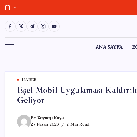
Skip
-
to
content
https://www.facebook.com/
https://twitter.com/
https://t.me/
https://www.instagram.com/
https://youtube.com/
ANA SAYFA
E
HABER
Eşel Mobil Uygulaması Kaldırıl
Geliyor
By
Zeynep Kaya
27 Nisan 2026
2 Min Read