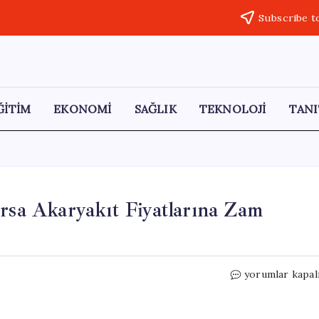
Subscribe t
ĞİTİM
EKONOMİ
SAĞLIK
TEKNOLOJİ
TANI
ırsa Akaryakıt Fiyatlarına Zam
Eşel
yorumlar kapal
Mobil
Uygulaması
Kaldırılırsa