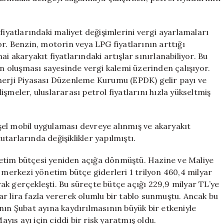
fiyatlarındaki maliyet değişimlerini vergi ayarlamaları
or. Benzin, motorin veya LPG fiyatlarının arttığı
i akaryakıt fiyatlarındaki artışlar sınırlanabiliyor. Bu
en oluşması sayesinde vergi kalemi üzerinden çalışıyor.
, Enerji Piyasası Düzenleme Kurumu (EPDK) gelir payı ve
şmeler, uluslararası petrol fiyatlarını hızla yükseltmiş
el mobil uygulaması devreye alınmış ve akaryakıt
tarlarında değişiklikler yapılmıştı.
etim bütçesi yeniden açığa dönmüştü. Hazine ve Maliye
a merkezi yönetim bütçe giderleri 1 trilyon 460,4 milyar
arak gerçekleşti. Bu süreçte bütçe açığı 229,9 milyar TL’ye
r lira fazla vererek olumlu bir tablo sunmuştu. Ancak bu
nın Şubat ayına kaydırılmasının büyük bir etkeniyle
ayıs ayı için ciddi bir risk yaratmış oldu.