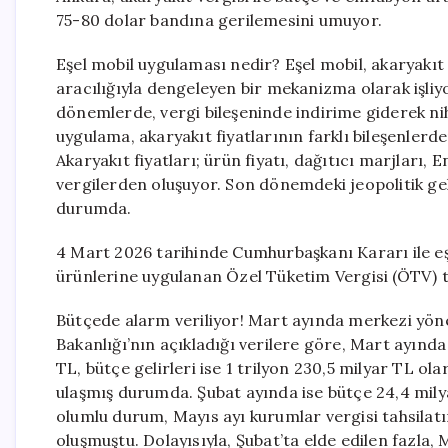
75-80 dolar bandına gerilemesini umuyor.
Eşel mobil uygulaması nedir? Eşel mobil, akaryakıt 
aracılığıyla dengeleyen bir mekanizma olarak işliy
dönemlerde, vergi bileşeninde indirime giderek niha
uygulama, akaryakıt fiyatlarının farklı bileşenlerd
Akaryakıt fiyatları; ürün fiyatı, dağıtıcı marjları
vergilerden oluşuyor. Son dönemdeki jeopolitik geli
durumda.
4 Mart 2026 tarihinde Cumhurbaşkanı Kararı ile eş
ürünlerine uygulanan Özel Tüketim Vergisi (ÖTV) tu
Bütçede alarm veriliyor! Mart ayında merkezi yön
Bakanlığı’nın açıkladığı verilere göre, Mart ayınd
TL, bütçe gelirleri ise 1 trilyon 230,5 milyar TL ol
ulaşmış durumda. Şubat ayında ise bütçe 24,4 milya
olumlu durum, Mayıs ayı kurumlar vergisi tahsilatı
oluşmuştu. Dolayısıyla, Şubat’ta elde edilen fazla, M