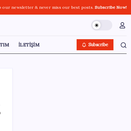
o our newsletter & never miss our best posts.
Subscribe Now!
TIM
İLETİŞİM
Subscribe
SON YAZILAR
ı
Kademeli – erken emeklilik kimleri
kapsıyor? Kademeli emeklilik Meclis’e geldi