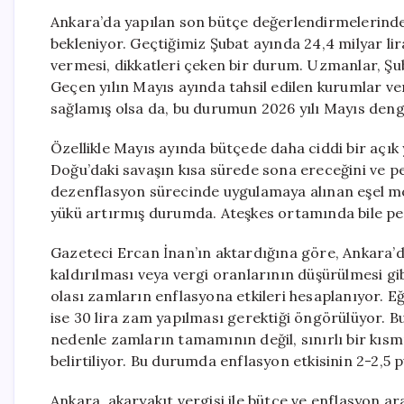
Ankara’da yapılan son bütçe değerlendirmelerinde,
bekleniyor. Geçtiğimiz Şubat ayında 24,4 milyar lir
vermesi, dikkatleri çeken bir durum. Uzmanlar, Şuba
Geçen yılın Mayıs ayında tahsil edilen kurumlar verg
sağlamış olsa da, bu durumun 2026 yılı Mayıs denge
Özellikle Mayıs ayında bütçede daha ciddi bir açı
Doğu’daki savaşın kısa sürede sona ereceğini ve pet
dezenflasyon sürecinde uygulamaya alınan eşel mob
yükü artırmış durumda. Ateşkes ortamında bile pet
Gazeteci Ercan İnan’ın aktardığına göre, Ankara’
kaldırılması veya vergi oranlarının düşürülmesi gi
olası zamların enflasyona etkileri hesaplanıyor. E
ise 30 lira zam yapılması gerektiği öngörülüyor. B
nedenle zamların tamamının değil, sınırlı bir kıs
belirtiliyor. Bu durumda enflasyon etkisinin 2-2,5 p
Ankara, akaryakıt vergisi ile bütçe ve enflasyon ar