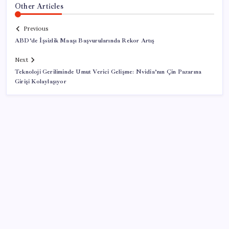
Other Articles
Previous
ABD’de İşsizlik Maaşı Başvurularında Rekor Artış
Next
Teknoloji Geriliminde Umut Verici Gelişme: Nvidia’nın Çin Pazarına
Girişi Kolaylaşıyor
SON YAZILAR
ASUS ProArt GeForce RTX 5090 Duyuruldu: İşte