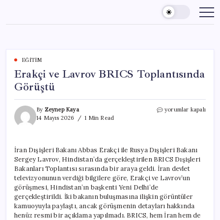
Skip
to
content
EĞITIM
Erakçi ve Lavrov BRICS Toplantısında
Görüştü
Erakçi
By
Zeynep Kaya
yorumlar kapalı
ve
14 Mayıs 2026
1 Min Read
Lavrov
BRICS
Toplantısında
İran Dışişleri Bakanı Abbas Erakçi ile Rusya Dışişleri Bakanı
Görüştü
Sergey Lavrov, Hindistan’da gerçekleştirilen BRICS Dışişleri
için
Bakanları Toplantısı sırasında bir araya geldi. İran devlet
televizyonunun verdiği bilgilere göre, Erakçi ve Lavrov’un
görüşmesi, Hindistan’ın başkenti Yeni Delhi’de
gerçekleştirildi. İki bakanın buluşmasına ilişkin görüntüler
kamuoyuyla paylaştı, ancak görüşmenin detayları hakkında
henüz resmi bir açıklama yapılmadı. BRICS, hem İran hem de