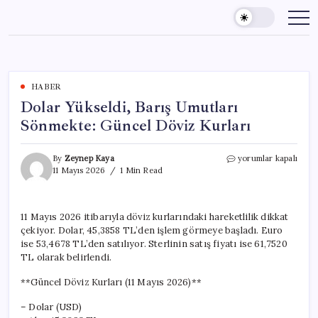
Skip
to
content
HABER
Dolar Yükseldi, Barış Umutları
Sönmekte: Güncel Döviz Kurları
Dolar
By
Zeynep Kaya
yorumlar kapalı
Yükseldi,
11 Mayıs 2026
1 Min Read
Barış
Umutları
Sönmekte:
11 Mayıs 2026 itibarıyla döviz kurlarındaki hareketlilik dikkat
Güncel
çekiyor. Dolar, 45,3858 TL’den işlem görmeye başladı. Euro
Döviz
Kurları
ise 53,4678 TL’den satılıyor. Sterlinin satış fiyatı ise 61,7520
için
TL olarak belirlendi.
**Güncel Döviz Kurları (11 Mayıs 2026)**
– Dolar (USD)