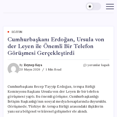
Skip
to
content
EĞITIM
Cumhurbaşkanı Erdoğan, Ursula von
der Leyen ile Önemli Bir Telefon
Görüşmesi Gerçekleştirdi
Cumhurbaşkanı
By
Zeynep Kaya
yorumlar kapalı
Erdoğan,
20 Mayıs 2026
1 Min Read
Ursula
von
der
Cumhurbaşkanı Recep Tayyip Erdoğan, Avrupa Birliği
Leyen
Komisyonu Başkanı Ursula von der Leyen ile bir telefon
ile
Önemli
görüşmesi yaptı. Bu önemli görüşme, Cumhurbaşkanlığı
Bir
İletişim Başkanlığı’nın sosyal medya hesaplarında duyuruldu.
Telefon
Görüşmede, Türkiye ile Avrupa Birliği arasındaki ilişkilerin
Görüşmesi
yanı sıra bölgesel ve küresel gelişmeler ele alındı.
Gerçekleştirdi