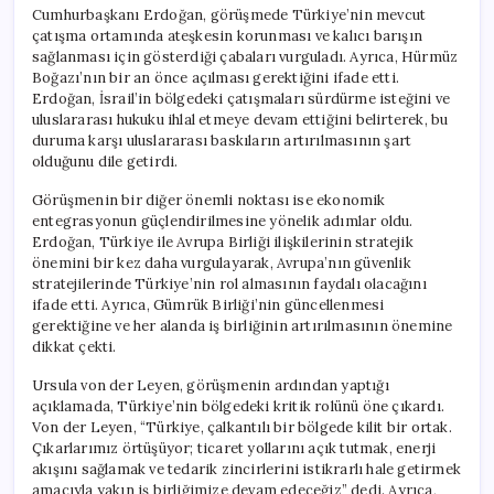
için
Cumhurbaşkanı Erdoğan, görüşmede Türkiye’nin mevcut
çatışma ortamında ateşkesin korunması ve kalıcı barışın
sağlanması için gösterdiği çabaları vurguladı. Ayrıca, Hürmüz
Boğazı’nın bir an önce açılması gerektiğini ifade etti.
Erdoğan, İsrail’in bölgedeki çatışmaları sürdürme isteğini ve
uluslararası hukuku ihlal etmeye devam ettiğini belirterek, bu
duruma karşı uluslararası baskıların artırılmasının şart
olduğunu dile getirdi.
Görüşmenin bir diğer önemli noktası ise ekonomik
entegrasyonun güçlendirilmesine yönelik adımlar oldu.
Erdoğan, Türkiye ile Avrupa Birliği ilişkilerinin stratejik
önemini bir kez daha vurgulayarak, Avrupa’nın güvenlik
stratejilerinde Türkiye’nin rol almasının faydalı olacağını
ifade etti. Ayrıca, Gümrük Birliği’nin güncellenmesi
gerektiğine ve her alanda iş birliğinin artırılmasının önemine
dikkat çekti.
Ursula von der Leyen, görüşmenin ardından yaptığı
açıklamada, Türkiye’nin bölgedeki kritik rolünü öne çıkardı.
Von der Leyen, “Türkiye, çalkantılı bir bölgede kilit bir ortak.
Çıkarlarımız örtüşüyor; ticaret yollarını açık tutmak, enerji
akışını sağlamak ve tedarik zincirlerini istikrarlı hale getirmek
amacıyla yakın iş birliğimize devam edeceğiz” dedi. Ayrıca,