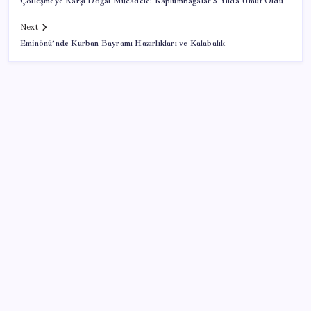
Çölleşmeye Karşı Doğal Mücadele: Kaplumbağalar 5 Yılda Umut Oldu
Next
Eminönü’nde Kurban Bayramı Hazırlıkları ve Kalabalık
SON YAZILAR
ABD, İran-Umman anlaşması sonrası ablukayı
kaldıracak
Yapay zeka bu kez gerçek bir canlı üretti
İş Bankası’nda üst yönetim değişikliği
Copilot için radikal karar: Microsoft logoyu