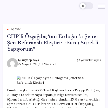
Skip
to
content
EĞITIM
CHP’li Özçağdaş’tan Erdoğan’a Şener
Şen Referanslı Eleştiri: “Bunu Sürekli
Yapıyorum”
CHP’li
By
Zeynep Kaya
yorumlar kapalı
Özçağdaş’tan
25 Mayıs 2026
1 Min Read
Erdoğan’a
Şener
Şen
Referanslı
Eleştiri:
“Bunu
Cumhurbaşkanı ve AKP Genel Başkanı Recep Tayyip Erdoğan,
Sürekli
22 Mayıs’ta tek imzayla kapattığı Bilgi Üniversitesi’ni,
Yapıyorum”
öğrencilerin başlattığı direnişin ardından 25 Mayıs’ta yeniden
için
açma kararı aldı. CHP İstanbul Milletvekili Suat Özçağdaş,