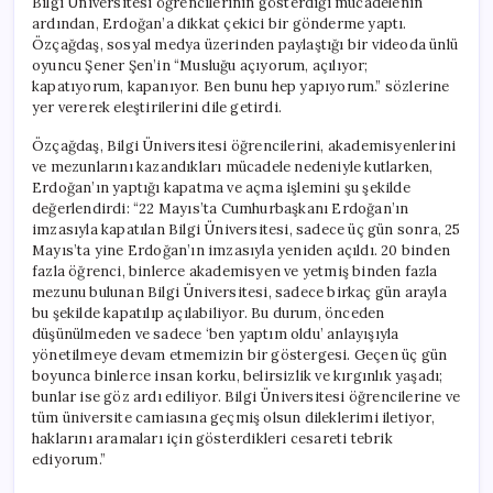
Bilgi Üniversitesi öğrencilerinin gösterdiği mücadelenin
ardından, Erdoğan’a dikkat çekici bir gönderme yaptı.
Özçağdaş, sosyal medya üzerinden paylaştığı bir videoda ünlü
oyuncu Şener Şen’in “Musluğu açıyorum, açılıyor;
kapatıyorum, kapanıyor. Ben bunu hep yapıyorum.” sözlerine
yer vererek eleştirilerini dile getirdi.
Özçağdaş, Bilgi Üniversitesi öğrencilerini, akademisyenlerini
ve mezunlarını kazandıkları mücadele nedeniyle kutlarken,
Erdoğan’ın yaptığı kapatma ve açma işlemini şu şekilde
değerlendirdi: “22 Mayıs’ta Cumhurbaşkanı Erdoğan’ın
imzasıyla kapatılan Bilgi Üniversitesi, sadece üç gün sonra, 25
Mayıs’ta yine Erdoğan’ın imzasıyla yeniden açıldı. 20 binden
fazla öğrenci, binlerce akademisyen ve yetmiş binden fazla
mezunu bulunan Bilgi Üniversitesi, sadece birkaç gün arayla
bu şekilde kapatılıp açılabiliyor. Bu durum, önceden
düşünülmeden ve sadece ‘ben yaptım oldu’ anlayışıyla
yönetilmeye devam etmemizin bir göstergesi. Geçen üç gün
boyunca binlerce insan korku, belirsizlik ve kırgınlık yaşadı;
bunlar ise göz ardı ediliyor. Bilgi Üniversitesi öğrencilerine ve
tüm üniversite camiasına geçmiş olsun dileklerimi iletiyor,
haklarını aramaları için gösterdikleri cesareti tebrik
ediyorum.”