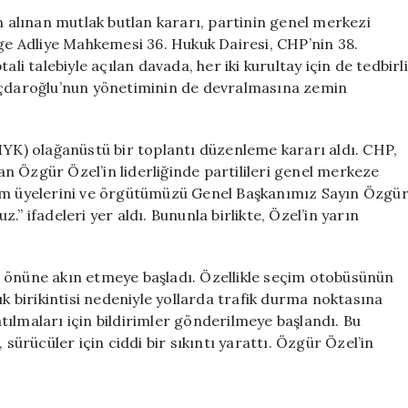
Yollar
n alınan mutlak butlan kararı, partinin genel merkezi
Kapandı:
lge Adliye Mahkemesi 36. Hukuk Dairesi, CHP’nin 38.
Mutlak
li talebiyle açılan davada, her iki kurultay için de tedbirli
Butlan
lıçdaroğlu’nun yönetiminin de devralmasına zemin
Kararı
Sonrası
Trafik
K) olağanüstü bir toplantı düzenleme kararı aldı. CHP,
Çileye
n Özgür Özel’in liderliğinde partilileri genel merkeze
Dönüştü
için
tüm üyelerini ve örgütümüzü Genel Başkanımız Sayın Özgü
” ifadeleri yer aldı. Bununla birlikte, Özel’in yarın
i önüne akın etmeye başladı. Özellikle seçim otobüsünün
ık birikintisi nedeniyle yollarda trafik durma noktasına
ılmaları için bildirimler gönderilmeye başlandı. Bu
 sürücüler için ciddi bir sıkıntı yarattı. Özgür Özel’in