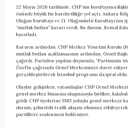
22 Mayıs 2026 tarihinde, CHP’nin kurultayına ilişki
önünde büyük bir hareketliliğe yol açtı. Ankara Bö
Olağan Kurultayı ve 21. Olağanüstü Kurultayı’nın ipta
“mutlak butlan” kararı verdi. Bu durum, Kemal Kı
hazırladı.
Kararın ardından, CHP Merkez Yönetim Kurulu (MY
mutlak butlan açıklamasının ardından, Genel Başka
çağırdı. Partiden yapılan duyuruda, “Partimizin 
Özel’in çağrısıyla Genel Merkezimize davet ediyoruz.
gerçekleştirilecek İstanbul programı da iptal oldu.
Olaylar gelişirken, vatandaşlar CHP Genel Merkez
genel merkez binasına ulaşmasıyla birlikte, kalabal
geldi. CHP üyelerine SMS yoluyla genel merkeze kat
durum, şehirdeki trafik akışını olumsuz etkileyerek,
partililere seslenmesi bekleniyor.