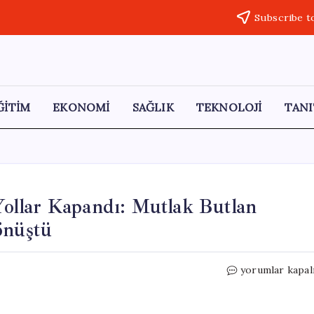
Subscribe t
ĞİTİM
EKONOMİ
SAĞLIK
TEKNOLOJİ
TANI
ollar Kapandı: Mutlak Butlan
önüştü
CHP
yorumlar kapal
Genel
Merkezi’ne
Giden