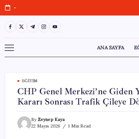
Skip
-
to
content
https://www.facebook.com/
https://twitter.com/
https://t.me/
https://www.instagram.com/
https://youtube.com/
ANA SAYFA
E
EĞITIM
CHP Genel Merkezi’ne Giden Y
Kararı Sonrası Trafik Çileye D
By
Zeynep Kaya
22 Mayıs 2026
1 Min Read