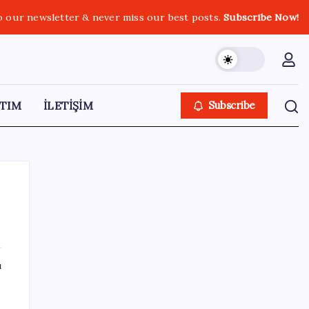
o our newsletter & never miss our best posts.
Subscribe Now!
TIM
İLETİŞİM
Subscribe
SON YAZILAR
ı
Kademeli – erken emeklilik kimleri
kapsıyor? Kademeli emeklilik Meclis’e geldi