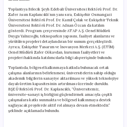
Toplantıya Bilecik Şeyh Edebali Üniversitesi Rektörü Prof. Dr.
Zafer Asım Kaplancıklı’nın yanı sıra, Eskişehir Osmangazi
Üniversitesi Rektörü Prof. Dr. Kamil Çolak ve Eskişehir Teknik
Üniversitesi Rektörü Prof. Dr. Adnan Özcan da katılım
gösterdi. Program çerçevesinde ATAP A.Ş. Genel Müdürü
Duygu Yalnızoğlu, teknoparkın yapısını, faaliyet alanlarını ve
yürütülen projeleri detaylandıran bir sunum gerçekleştirdi.
Ayrıca, Eskişehir Tasarım ve İnovasyon Merkezi A.Ş. (ETİM)
Genel Müdürü Zafer Gökavdan, kurumun faaliyetleri ve
projeleri hakkında katılımcılarla bilgi alışverişinde bulundu.
Toplantıda, bölgesel kalkınmaya katkıda bulunacak ortak
çalışma alanlarının belirlenmesi, üniversitelerin sahip olduğu
akademik bilgilerin sanayiye aktarılması ve yüksek teknolojiye
dayalı üretim kapasitesinin artırılması üzerinde duruldu.
BŞEÜ Rektörü Prof. Dr. Kaplancıklı, “Üniversitemiz,
üniversite-sanayi iş birliğini güçlendirmek amacıyla çeşitli
çalışmalara katkı sunmakta ve bölgesel kalkınmaya destek
sağlayacak projelerde aktif rol almaya devam etmektedir.”
şeklinde açıklamada bulundu.