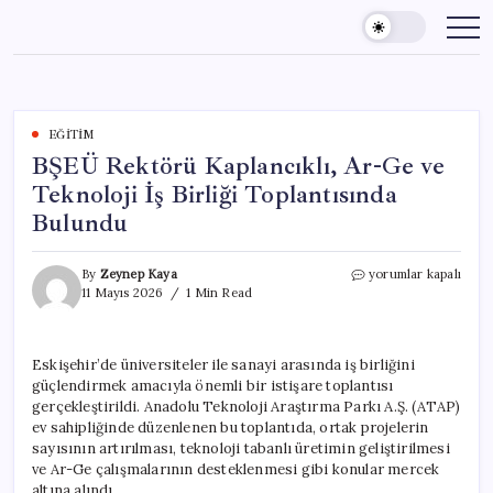
Skip
to
content
EĞITIM
BŞEÜ Rektörü Kaplancıklı, Ar-Ge ve
Teknoloji İş Birliği Toplantısında
Bulundu
BŞEÜ
By
Zeynep Kaya
yorumlar kapalı
Rektörü
11 Mayıs 2026
1 Min Read
Kaplancıklı,
Ar-
Ge
Eskişehir’de üniversiteler ile sanayi arasında iş birliğini
ve
güçlendirmek amacıyla önemli bir istişare toplantısı
Teknoloji
İş
gerçekleştirildi. Anadolu Teknoloji Araştırma Parkı A.Ş. (ATAP)
Birliği
ev sahipliğinde düzenlenen bu toplantıda, ortak projelerin
Toplantısında
sayısının artırılması, teknoloji tabanlı üretimin geliştirilmesi
Bulundu
ve Ar-Ge çalışmalarının desteklenmesi gibi konular mercek
için
altına alındı.