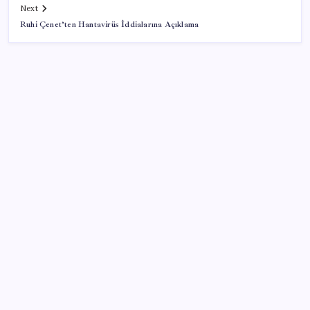
Next
Ruhi Çenet’ten Hantavirüs İddialarına Açıklama
SON YAZILAR
İş Bankası’nda üst yönetim değişikliği
Copilot için radikal karar: Microsoft logoyu
değiştiriyor!
Gökhan Günaydın: ‘Seçimden kaçmasınlar. Sokağa
çıksınlar, görelim onları’
iPhone 18 Pro Max ve iPhone Ultra Elimizde