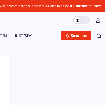
o our newsletter & never miss our best posts.
Subscribe Now!
TIM
İLETİŞİM
Subscribe
ı
SON YAZILAR
ABD, İran-Umman anlaşması sonrası
a
ablukayı kaldıracak