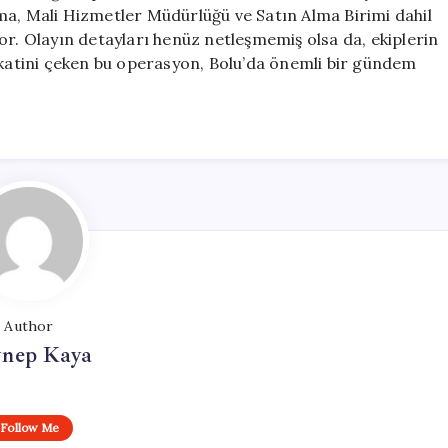
Başlatıldı
ma, Mali Hizmetler Müdürlüğü ve Satın Alma Birimi dahil
için
or. Olayın detayları henüz netleşmemiş olsa da, ekiplerin
atini çeken bu operasyon, Bolu’da önemli bir gündem
Author
ynep Kaya
Follow Me