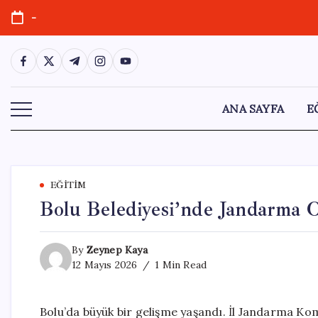
Skip
-
to
content
https://www.facebook.com/
https://twitter.com/
https://t.me/
https://www.instagram.com/
https://youtube.com/
ANA SAYFA
E
EĞITIM
Bolu Belediyesi’nde Jandarma 
By
Zeynep Kaya
12 Mayıs 2026
1 Min Read
Bolu’da büyük bir gelişme yaşandı. İl Jandarma Kom