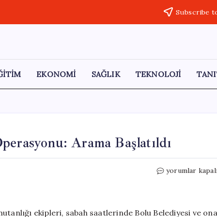
Subscribe t
ĞİTİM
EKONOMİ
SAĞLIK
TEKNOLOJİ
TANI
Operasyonu: Arama Başlatıldı
Bolu
yorumlar kapal
Belediyesi’nde
Jandarma
Operasyonu:
Arama
utanlığı ekipleri, sabah saatlerinde Bolu Belediyesi ve on