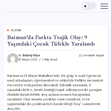
Skip
to
content
EĞITIM
Batman’da Parkta Trajik Olay: 9
Yaşındaki Çocuk Tüfekle Yaralandı
Batman’da
By
Zeynep Kaya
yorumlar kapalı
Parkta
15 Mayıs 2026
1 Min Read
Trajik
Olay:
9
Batman’ın 19 Mayıs Mahallesi’nde, bir grup 4. sınıf öğrencisi
Yaşındaki
sınıf arkadaşları, öğretmenleri ve velileriyle birlikte mezuniyet
Çocuk
Tüfekle
öncesi bir veda partisi düzenledi. Etkinlik sırasında, 9
Yaralandı
yaşındaki M.N.A., henüz kimliği tespit edilemeyen iki çocuğun
için
elindeki havalı tüfekle ateş açması sonucu bacağından
yaralandı. Olay anında çocuklar oyun oynarken, 13-14
yaşlarındaki iki çocuktan biri, havalı tüfeği “boş” zannederek
ateş etti.