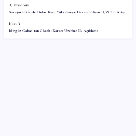
Previous
Savaşın Etkisiyle Dolar Kuru Yükselmeye Devam Ediyor: 1,79 TL Artış
Next
Mirgün Cabas’tan Gözaltı Kararı Üzerine İlk Açıklama
SON YAZILAR
ABD, İran-Umman anlaşması sonrası ablukayı
kaldıracak
Yapay zeka bu kez gerçek bir canlı üretti