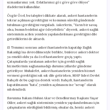
uzmanlarımız yok. Evlatlarımız göz göre göre ölüyor”
ifadelerini kullandılar.
Özgür Özel, bu talepleri dikkate alarak, askeri hastanelerin
tekrar açılması gerektiğini ve konunun sürekli gündemde
tutulması gerektiğini vurguladı. Askerlerin, “Yarın bir savaş
olsa, bunun bedelini ağır ödeyebiliriz” diyerek, askeri sağlık
sisteminin acilen yeniden yapılandırılması gerektiğini dile
getirdiklerini de aktardı.
15 Temmuz sonrası askeri hastanelerin kapatılıp Sağlık
Bakanlığı’na devredilmesiyle birlikte, binlerce askeri doktor
ya emekli oldu ya da özel hastanelere geçiş yaptı.
Çatışmalarda yaralanan askerler için gerekli sağlık
hizmetlerinin sağlanamadığı durumu yıllardır gündeme
getiriliyor. Muhalefet, askeri hastanelerin yeniden hizmet
vermesi gerektiğini sık sık dile getirirken, MHP lideri Devlet
Bahçeli de bu çağrıya destek verdi. Bahçeli, hastanelerin
kapatılmasını “hata”, yeniden açılmasını ise “sevap” olarak
nitelendirdi.
Savunma Bakanı Hulusi Akar ve Genelkurmay Başkanı Yaşar
Güler, askeri sağlık sisteminin yeniden yapılandırılması için
çalışmaların sürdüğünü bildirmiş olsalar da, henüz askeri