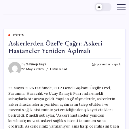
Skip
to
content
EĞITIM
Askerlerden Özel’e Çağrı: Askeri
Hastaneler Yeniden Açılmalı
Askerlerden
By
Zeynep Kaya
yorumlar kapalı
Özel’e
22 Mayıs 2026
1 Min Read
Çağrı:
Askeri
Hastaneler
22 Mayıs 2026 tarihinde, CHP Genel Başkanı Özgür Özel,
Yeniden
Savunma, Havacılık ve Uzay Sanayii Fuarı’nda emekli
Açılmalı
için
subaylarla bir araya geldi. Yapılan görüşmelerde, askerlerin
askeri hastanelerin yeniden açılmasını talep ettikleri ve
mevcut sağlık sisteminin yetersizliğinden şikayet ettikleri
belirtildi. Emekli subaylar, “Askeri hastaneler yeniden
kurulmalı; mevcut askeri sağlık sistemi tamamen sona
erdirildi. Askerlerimiz yaralanıyor, ama harp cerrahisini bilen