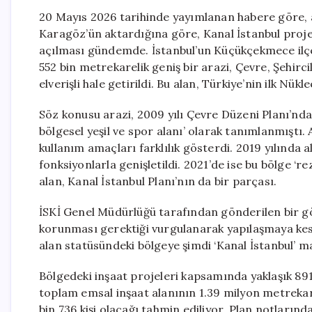
20 Mayıs 2026 tarihinde yayımlanan habere göre, 
Karagöz’ün aktardığına göre, Kanal İstanbul projes
açılması gündemde. İstanbul’un Küçükçekmece ilçes
552 bin metrekarelik geniş bir arazi, Çevre, Şehirci
elverişli hale getirildi. Bu alan, Türkiye’nin ilk N
Söz konusu arazi, 2009 yılı Çevre Düzeni Planı’nda ‘a
bölgesel yeşil ve spor alanı’ olarak tanımlanmıştı. A
kullanım amaçları farklılık gösterdi. 2019 yılında ala
fonksiyonlarla genişletildi. 2021’de ise bu bölge ‘rez
alan, Kanal İstanbul Planı’nın da bir parçası.
İSKİ Genel Müdürlüğü tarafından gönderilen bir gö
korunması gerektiği vurgulanarak yapılaşmaya kesin
alan statüsündeki bölgeye şimdi ‘Kanal İstanbul’ m
Bölgedeki inşaat projeleri kapsamında yaklaşık 891
toplam emsal inşaat alanının 1.39 milyon metrekar
bin 736 kişi olacağı tahmin ediliyor. Plan notlarınd