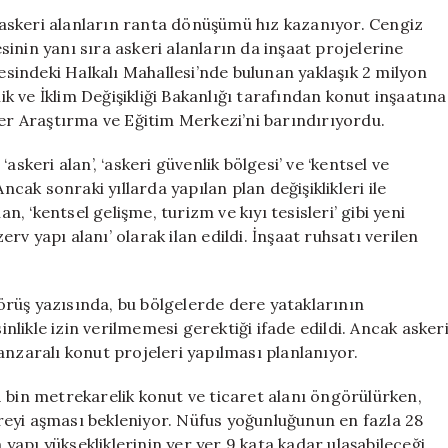
Dönüşüyor:
askeri alanların ranta dönüşümü hız kazanıyor. Cengiz
Kanal
inin yanı sıra askeri alanların da inşaat projelerine
İstanbul
indeki Halkalı Mahallesi’nde bulunan yaklaşık 2 milyon
Manzaralı
lik ve İklim Değişikliği Bakanlığı tarafından konut inşaatına
Konut
ükleer Araştırma ve Eğitim Merkezi’ni barındırıyordu.
Projesi
için
skeri alan’, ‘askeri güvenlik bölgesi’ ve ‘kentsel ve
ncak sonraki yıllarda yapılan plan değişiklikleri ile
n, ‘kentsel gelişme, turizm ve kıyı tesisleri’ gibi yeni
erv yapı alanı’ olarak ilan edildi. İnşaat ruhsatı verilen
rüş yazısında, bu bölgelerde dere yataklarının
likle izin verilmemesi gerektiği ifade edildi. Ancak asker
anzaralı konut projeleri yapılması planlanıyor.
 bin metrekarelik konut ve ticaret alanı öngörülürken,
eyi aşması bekleniyor. Nüfus yoğunluğunun en fazla 28
a yapı yüksekliklerinin yer yer 9 kata kadar ulaşabileceği