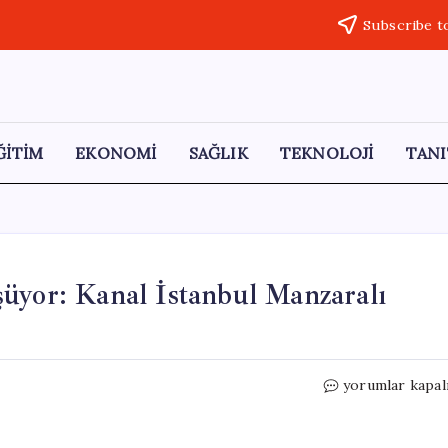
Subscribe t
ĞİTİM
EKONOMİ
SAĞLIK
TEKNOLOJİ
TANI
üyor: Kanal İstanbul Manzaralı
Askeri
yorumlar kapal
Alanlar
Rant
İçin