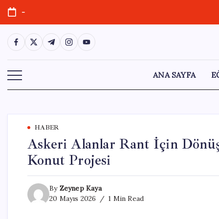
Skip
-
to
content
https://www.facebook.com/
https://twitter.com/
https://t.me/
https://www.instagram.com/
https://youtube.com/
ANA SAYFA
E
HABER
Askeri Alanlar Rant İçin Dönüş
Konut Projesi
By
Zeynep Kaya
20 Mayıs 2026
1 Min Read