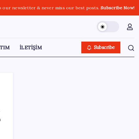
o our newsletter & never miss our best posts.
Subscribe Now!
TIM
İLETİŞİM
Subscribe
SON YAZILAR
ı
ABD, İran-Umman anlaşması sonrası
ablukayı kaldıracak