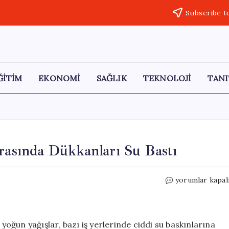
Subscribe t
ĞİTİM
EKONOMİ
SAĞLIK
TEKNOLOJİ
TANI
nrasında Dükkanları Su Bastı
Ankara’da
yorumlar kapal
Şiddetli
Yağışlar
Sonrasında
Dükkanları
ğun yağışlar, bazı iş yerlerinde ciddi su baskınlarına