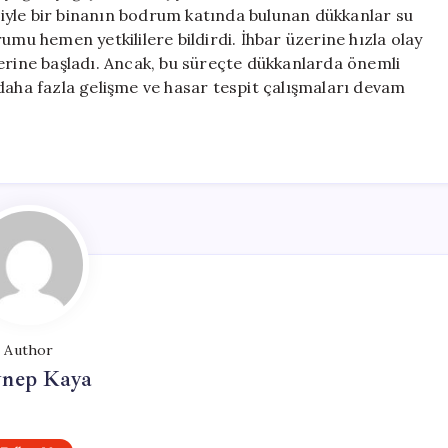
Su
isiyle bir binanın bodrum katında bulunan dükkanlar su
Bastı
umu hemen yetkililere bildirdi. İhbar üzerine hızla olay
için
emlerine başladı. Ancak, bu süreçte dükkanlarda önemli
daha fazla gelişme ve hasar tespit çalışmaları devam
Author
ynep Kaya