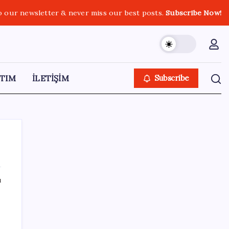
o our newsletter & never miss our best posts.
Subscribe Now!
TIM
İLETİŞİM
Subscribe
ı
SON YAZILAR
Kademeli – erken emeklilik kimleri
kapsıyor? Kademeli emeklilik Meclis’e geldi