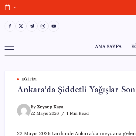
Skip
-
to
content
https://www.facebook.com/
https://twitter.com/
https://t.me/
https://www.instagram.com/
https://youtube.com/
ANA SAYFA
E
EĞITIM
Ankara’da Şiddetli Yağışlar So
By
Zeynep Kaya
22 Mayıs 2026
1 Min Read
22 Mayıs 2026 tarihinde Ankara’da meydana gelen yo