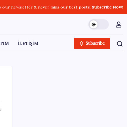
o our newsletter & never miss our best posts.
Subscribe Now!
TIM
İLETİŞİM
Subscribe
SON YAZILAR
ı
ASUS ProArt GeForce RTX 5090 Duyuruldu:
İşte Özellikleri