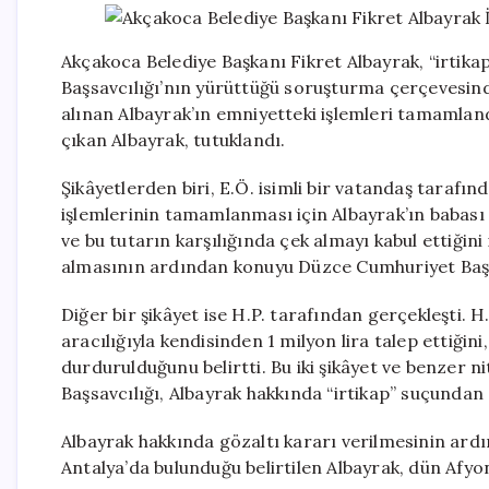
Akçakoca Belediye Başkanı Fikret Albayrak, “irtik
Başsavcılığı’nın yürüttüğü soruşturma çerçevesind
alınan Albayrak’ın emniyetteki işlemleri tamamland
çıkan Albayrak, tutuklandı.
Şikâyetlerden biri, E.Ö. isimli bir vatandaş tarafınd
işlemlerinin tamamlanması için Albayrak’ın babası H
ve bu tutarın karşılığında çek almayı kabul ettiğini
almasının ardından konuyu Düzce Cumhuriyet Başsa
Diğer bir şikâyet ise H.P. tarafından gerçekleşti. H
aracılığıyla kendisinden 1 milyon lira talep ettiğini
durdurulduğunu belirtti. Bu iki şikâyet ve benzer 
Başsavcılığı, Albayrak hakkında “irtikap” suçundan
Albayrak hakkında gözaltı kararı verilmesinin ardın
Antalya’da bulunduğu belirtilen Albayrak, dün Afyo