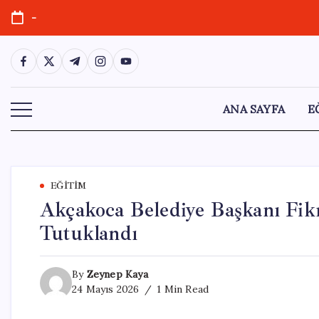
Skip
-
to
content
https://www.facebook.com/
https://twitter.com/
https://t.me/
https://www.instagram.com/
https://youtube.com/
ANA SAYFA
E
EĞITIM
Akçakoca Belediye Başkanı Fik
Tutuklandı
By
Zeynep Kaya
24 Mayıs 2026
1 Min Read