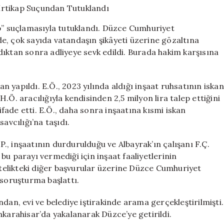
Albayrak
İrtikap
ap” suçlamasıyla tutuklandı. Düzce Cumhuriyet
Suçundan
e, çok sayıda vatandaşın şikâyeti üzerine gözaltına
Tutuklandı
ıktan sonra adliyeye sevk edildi. Burada hakim karşısına
için
an yapıldı. E.Ö., 2023 yılında aldığı inşaat ruhsatının iskan
.Ö. aracılığıyla kendisinden 2,5 milyon lira talep ettiğini
 ifade etti. E.Ö., daha sonra inşaatına kısmi iskan
vcılığı’na taşıdı.
.P., inşaatının durdurulduğu ve Albayrak’ın çalışanı F.Ç.
, bu parayı vermediği için inşaat faaliyetlerinin
nitelikteki diğer başvurular üzerine Düzce Cumhuriyet
 soruşturma başlattı.
dan, evi ve belediye iştirakinde arama gerçekleştirilmişti.
nkarahisar’da yakalanarak Düzce’ye getirildi.