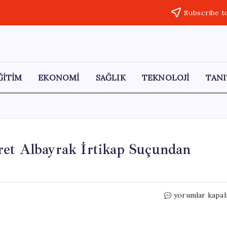
Subscribe t
ĞİTİM
EKONOMİ
SAĞLIK
TEKNOLOJİ
TANI
ret Albayrak İrtikap Suçundan
Akçakoca
yorumlar kapal
Belediye
Başkanı
Fikret