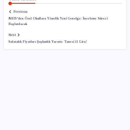
Previous
MEB’den Özel Okullara Yönelik Yeni Genelge: İnceleme Süreci
Başlatılacak
Next
Salatalık Fiyatları Şaşkınlık Yarattı: Tanesi 11 Lira!
SON YAZILAR
Kademeli – erken emeklilik kimleri kapsıyor?
Kademeli emeklilik Meclis’e geldi mi?