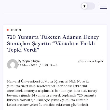
Skip
to
content
EĞITIM
720 Yumurta Tüketen Adamın Deney
Sonuçları Şaşırttı: “Vücudum Farklı
Tepki Verdi”
720
By
Zeynep Kaya
yorumlar kapalı
Yumurta
22 Mayıs 2026
1 Min Read
Tüketen
Adamın
Deney
Harvard Üniversitesi doktora öğrencisi Nick Norwitz,
Sonuçları
yumurta tüketiminin kolesterol üzerindeki etkilerini
Şaşırttı:
“Vücudum
incelemek amacıyla alışılmadık bir deneye imza attı. Bir ay
Farklı
boyunca günde 24 yumurta yiyerek toplamda 720 yumurta
Tepki
tüketen Norwitz, bu süreçte yüksek yumurta alımının
Verdi”
kolesterol seviyeleri üzerindeki etkilerini gözlemledi.
için