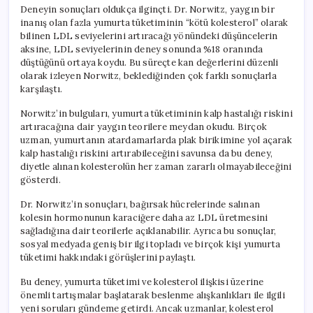
Deneyin sonuçları oldukça ilginçti. Dr. Norwitz, yaygın bir
inanış olan fazla yumurta tüketiminin “kötü kolesterol” olarak
bilinen LDL seviyelerini artıracağı yönündeki düşüncelerin
aksine, LDL seviyelerinin deney sonunda %18 oranında
düştüğünü ortaya koydu. Bu süreçte kan değerlerini düzenli
olarak izleyen Norwitz, beklediğinden çok farklı sonuçlarla
karşılaştı.
Norwitz’in bulguları, yumurta tüketiminin kalp hastalığı riskini
artıracağına dair yaygın teorilere meydan okudu. Birçok
uzman, yumurtanın atardamarlarda plak birikimine yol açarak
kalp hastalığı riskini artırabileceğini savunsa da bu deney,
diyetle alınan kolesterolün her zaman zararlı olmayabileceğini
gösterdi.
Dr. Norwitz’in sonuçları, bağırsak hücrelerinde salınan
kolesin hormonunun karaciğere daha az LDL üretmesini
sağladığına dair teorilerle açıklanabilir. Ayrıca bu sonuçlar,
sosyal medyada geniş bir ilgi topladı ve birçok kişi yumurta
tüketimi hakkındaki görüşlerini paylaştı.
Bu deney, yumurta tüketimi ve kolesterol ilişkisi üzerine
önemli tartışmalar başlatarak beslenme alışkanlıkları ile ilgili
yeni soruları gündeme getirdi. Ancak uzmanlar, kolesterol