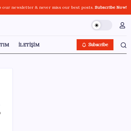
o our newsletter & never miss our best posts.
Subscribe Now!
TIM
İLETİŞİM
Subscribe
SON YAZILAR
ı
Kademeli – erken emeklilik kimleri
kapsıyor? Kademeli emeklilik Meclis’e geldi