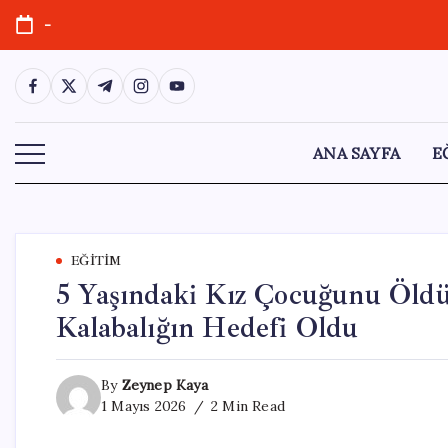
Skip
-
to
content
https://www.facebook.com/
https://twitter.com/
https://t.me/
https://www.instagram.com/
https://youtube.com/
ANA SAYFA
E
EĞITIM
5 Yaşındaki Kız Çocuğunu Öldü
Kalabalığın Hedefi Oldu
By
Zeynep Kaya
1 Mayıs 2026
2 Min Read