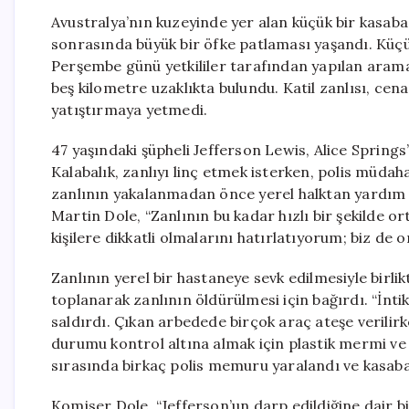
Avustralya’nın kuzeyinde yer alan küçük bir kasaba
sonrasında büyük bir öfke patlaması yaşandı. Kü
Perşembe günü yetkililer tarafından yapılan arama
beş kilometre uzaklıkta bulundu. Katil zanlısı, ce
yatıştırmaya yetmedi.
47 yaşındaki şüpheli Jefferson Lewis, Alice Springs’
Kalabalık, zanlıyı linç etmek isterken, polis müdah
zanlının yakalanmadan önce yerel halktan yardım a
Martin Dole, “Zanlının bu kadar hızlı bir şekilde or
kişilere dikkatli olmalarını hatırlatıyorum; biz de o
Zanlının yerel bir hastaneye sevk edilmesiyle birl
toplanarak zanlının öldürülmesi için bağırdı. “İntika
saldırdı. Çıkan arbedede birçok araç ateşe verilir
durumu kontrol altına almak için plastik mermi ve
sırasında birkaç polis memuru yaralandı ve kasaba,
Komiser Dole, “Jefferson’un darp edildiğine dair bi