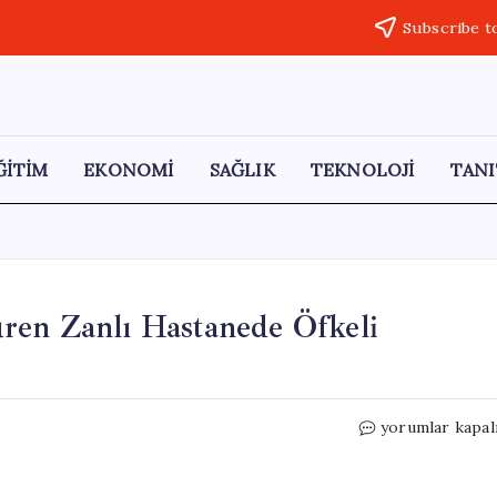
Subscribe t
ĞİTİM
EKONOMİ
SAĞLIK
TEKNOLOJİ
TANI
ren Zanlı Hastanede Öfkeli
5
yorumlar kapal
Yaşındaki
Kız
Çocuğunu