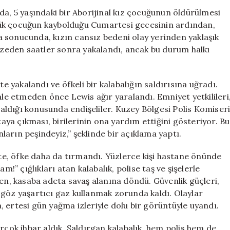
Öldüren
da, 5 yaşındaki bir Aborijinal kız çocuğunun öldürülmesi
Zanlı
çük çocuğun kaybolduğu Cumartesi gecesinin ardından,
Hastanede
 sonucunda, kızın cansız bedeni olay yerinden yaklaşık
Öfkeli
nazeden saatler sonra yakalandı, ancak bu durum halkı
Kalabalığın
Hedefi
Oldu
te yakalandı ve öfkeli bir kalabalığın saldırısına uğradı.
için
ale etmeden önce Lewis ağır yaralandı. Emniyet yetkilileri
ldığı konusunda endişeliler. Kuzey Bölgesi Polis Komiser
taya çıkması, birilerinin ona yardım ettiğini gösteriyor. Bu
nların peşindeyiz,” şeklinde bir açıklama yaptı.
ikte, öfke daha da tırmandı. Yüzlerce kişi hastane önünde
m!” çığlıkları atan kalabalık, polise taş ve şişelerle
ken, kasaba adeta savaş alanına döndü. Güvenlik güçleri,
 göz yaşartıcı gaz kullanmak zorunda kaldı. Olaylar
 ertesi gün yağma izleriyle dolu bir görüntüyle uyandı.
rçok ihbar aldık. Saldırgan kalabalık, hem polis hem de